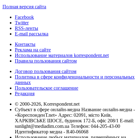
Полная версия сайта
Facebook
Twitter
RSS-ленты
E-mail рассылка
Контакты
Реклама на сайте
Использование материалов korrespondent.net
Правила пользования сайтом
Договор пользования сайтом
Политика в сфере конфиденциальности и персональных
данных
Пользовательское соглашение
Редакция
© 2000-2026, Korrespondent.net
Субъект в сфере онлайн-медиа Название онлайн-медиа -
«КореспонденТ.net» Адрес: 02091, місто Київ,
ХАРКІВСЬКЕ ШОСЕ, будинок 172-Б, офіс 208/1 E-mail:
sunlight@mediadim.com.ua
Телефон: 044-205-43-00
Идентификатор медиа - R40-06068
Использование любых материалов, размещённых на