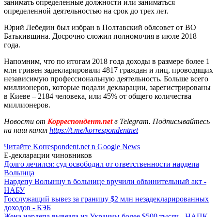
занимать определенные должности или заниматься
определенной деятельностью на срок до трех лет.
Юрий Лебедин был избран в Полтавский облсовет от ВО
Батькивщина. Досрочно сложил полномочия в июле 2018
года.
Напомним, что по итогам 2018 года доходы в размере более 1
млн гривен задекларировали 4817 граждан и лиц, проводящих
независимую профессиональную деятельность. Больше всего
миллионеров, которые подали декларации, зарегистрированы
в Киеве – 2184 человека, или 45% от общего количества
миллионеров.
Новости от
Корреспондент.net
в Telegram. Подписывайтесь
на наш канал
https://t.me/korrespondentnet
Читайте Korrespondent.net в Google News
Е-декларации чиновников
Долго лечился: суд освободил от ответственности нардепа
Волынца
Нардепу Волынцу в больнице вручили обвинительный акт -
НАБУ
Госслужащий вывез за границу $2 млн незадекларированных
доходов - БЭБ
Жена нардепа вывезла из Украины более $500 тысяч - НАПК