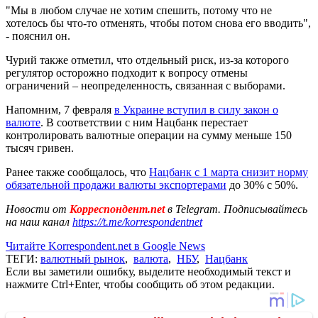
"Мы в любом случае не хотим спешить, потому что не
хотелось бы что-то отменять, чтобы потом снова его вводить",
- пояснил он.
Чурий также отметил, что отдельный риск, из-за которого
регулятор осторожно подходит к вопросу отмены
ограничений – неопределенность, связанная с выборами.
Напомним, 7 февраля
в Украине вступил в силу закон о
валюте
. В соответствии с ним Нацбанк перестает
контролировать валютные операции на сумму меньше 150
тысяч гривен.
Ранее также сообщалось, что
Нацбанк с 1 марта снизит норму
обязательной продажи валюты экспортерами
до 30% с 50%.
Новости от
Корреспондент.net
в Telegram. Подписывайтесь
на наш канал
https://t.me/korrespondentnet
Читайте Korrespondent.net в Google News
ТЕГИ:
валютный рынок
,
валюта
,
НБУ
,
Нацбанк
Если вы заметили ошибку, выделите необходимый текст и
нажмите Ctrl+Enter, чтобы сообщить об этом редакции.