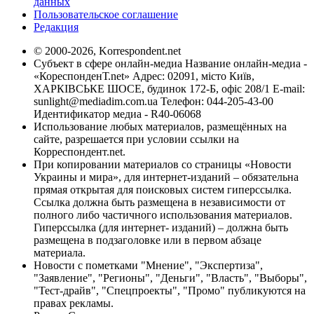
данных
Пользовательское соглашение
Редакция
© 2000-2026, Korrespondent.net
Субъект в сфере онлайн-медиа Название онлайн-медиа -
«КореспонденТ.net» Адрес: 02091, місто Київ,
ХАРКІВСЬКЕ ШОСЕ, будинок 172-Б, офіс 208/1 E-mail:
sunlight@mediadim.com.ua
Телефон: 044-205-43-00
Идентификатор медиа - R40-06068
Использование любых материалов, размещённых на
сайте, разрешается при условии ссылки на
Корреспондент.net.
При копировании материалов со страницы «Новости
Украины и мира», для интернет-изданий – обязательна
прямая открытая для поисковых систем гиперссылка.
Ссылка должна быть размещена в независимости от
полного либо частичного использования материалов.
Гиперссылка (для интернет- изданий) – должна быть
размещена в подзаголовке или в первом абзаце
материала.
Новости с пометками "Мнение", "Экспертиза",
"Заявление", "Регионы", "Деньги", "Власть", "Выборы",
"Тест-драйв", "Спецпроекты", "Промо" публикуются на
правах рекламы.