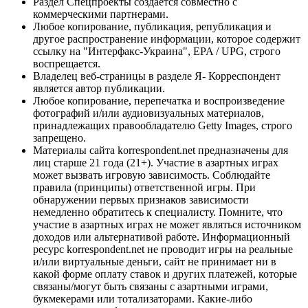
Раздел Спецпроекты создается совместно с
коммерческими партнерами.
Любое копирование, публикация, републикация и
другое распространение информации, которое содержит
ссылку на "Интерфакс-Украина", EPA / UPG, строго
воспрещается.
Владелец веб-страницы в разделе Я- Корреспондент
является автор публикации.
Любое копирование, перепечатка и воспроизведение
фотографий и/или аудиовизуальных материалов,
принадлежащих правообладателю Getty Images, строго
запрещено.
Материалы сайта korrespondent.net предназначены для
лиц старше 21 года (21+). Участие в азартных играх
может вызвать игровую зависимость. Соблюдайте
правила (принципы) ответственной игры. При
обнаружении первых признаков зависимости
немедленно обратитесь к специалисту. Помните, что
участие в азартных играх не может являться источником
доходов или альтернативой работе. Информационный
ресурс korrespondent.net не проводит игры на реальные
и/или виртуальные деньги, сайт не принимает ни в
какой форме оплату ставок и других платежей, которые
связаны/могут быть связаны с азартными играми,
букмекерами или тотализаторами. Какие-либо