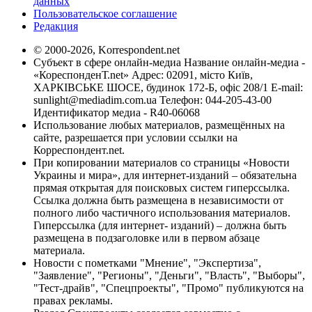
данных
Пользовательское соглашение
Редакция
© 2000-2026, Korrespondent.net
Субъект в сфере онлайн-медиа Название онлайн-медиа -
«КореспонденТ.net» Адрес: 02091, місто Київ,
ХАРКІВСЬКЕ ШОСЕ, будинок 172-Б, офіс 208/1 E-mail:
sunlight@mediadim.com.ua
Телефон: 044-205-43-00
Идентификатор медиа - R40-06068
Использование любых материалов, размещённых на
сайте, разрешается при условии ссылки на
Корреспондент.net.
При копировании материалов со страницы «Новости
Украины и мира», для интернет-изданий – обязательна
прямая открытая для поисковых систем гиперссылка.
Ссылка должна быть размещена в независимости от
полного либо частичного использования материалов.
Гиперссылка (для интернет- изданий) – должна быть
размещена в подзаголовке или в первом абзаце
материала.
Новости с пометками "Мнение", "Экспертиза",
"Заявление", "Регионы", "Деньги", "Власть", "Выборы",
"Тест-драйв", "Спецпроекты", "Промо" публикуются на
правах рекламы.