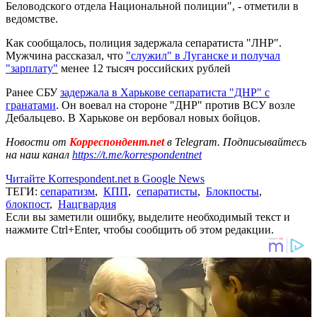
Беловодского отдела Национальной полиции", - отметили в
ведомстве.
Как сообщалось, полиция задержала сепаратиста "ЛНР".
Мужчина рассказал, что
"служил" в Луганске и получал
"зарплату"
менее 12 тысяч российских рублей
Ранее СБУ
задержала в Харькове сепаратиста "ДНР" с
гранатами
. Он воевал на стороне "ДНР" против ВСУ возле
Дебальцево. В Харькове он вербовал новых бойцов.
Новости от
Корреспондент.net
в Telegram. Подписывайтесь
на наш канал
https://t.me/korrespondentnet
Читайте Korrespondent.net в Google News
ТЕГИ:
сепаратизм
,
КПП
,
сепаратисты
,
Блокпосты
,
блокпост
,
Нацгвардия
Если вы заметили ошибку, выделите необходимый текст и
нажмите Ctrl+Enter, чтобы сообщить об этом редакции.