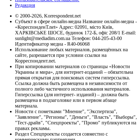
Редакция
© 2000-2026, Korrespondent.net
Субъект в сфере онлайн-медиа Название онлайн-медиа -
«КореспонденТ.net» Адрес: 02091, місто Київ,
ХАРКІВСЬКЕ ШОСЕ, будинок 172-Б, офіс 208/1 E-mail:
sunlight@mediadim.com.ua
Телефон: 044-205-43-00
Идентификатор медиа - R40-06068
Использование любых материалов, размещённых на
сайте, разрешается при условии ссылки на
Корреспондент.net.
При копировании материалов со страницы «Новости
Украины и мира», для интернет-изданий – обязательна
прямая открытая для поисковых систем гиперссылка.
Ссылка должна быть размещена в независимости от
полного либо частичного использования материалов.
Гиперссылка (для интернет- изданий) – должна быть
размещена в подзаголовке или в первом абзаце
материала.
Новости с пометками "Мнение", "Экспертиза",
"Заявление", "Регионы", "Деньги", "Власть", "Выборы",
"Тест-драйв", "Спецпроекты", "Промо" публикуются на
правах рекламы.
Раздел Спецпроекты создается совместно с
коммерческими партнерами.