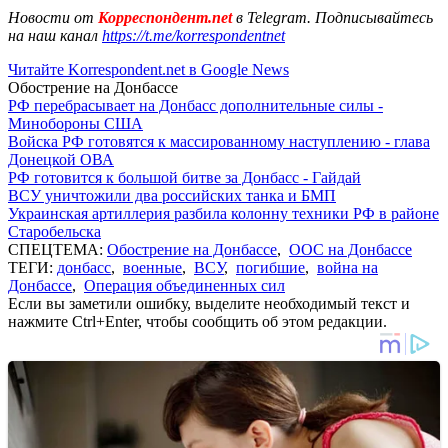
Новости от
Корреспондент.net
в Telegram. Подписывайтесь
на наш канал
https://t.me/korrespondentnet
Читайте Korrespondent.net в Google News
Обострение на Донбассе
РФ перебрасывает на Донбасс дополнительные силы -
Минобороны США
Войска РФ готовятся к массированному наступлению - глава
Донецкой ОВА
РФ готовится к большой битве за Донбасс - Гайдай
ВСУ уничтожили два российских танка и БМП
Украинская артиллерия разбила колонну техники РФ в районе
Старобельска
СПЕЦТЕМА:
Обострение на Донбассе
,
ООС на Донбассе
ТЕГИ:
донбасс
,
военные
,
ВСУ
,
погибшие
,
война на
Донбассе
,
Операция объединенных сил
Если вы заметили ошибку, выделите необходимый текст и
нажмите Ctrl+Enter, чтобы сообщить об этом редакции.