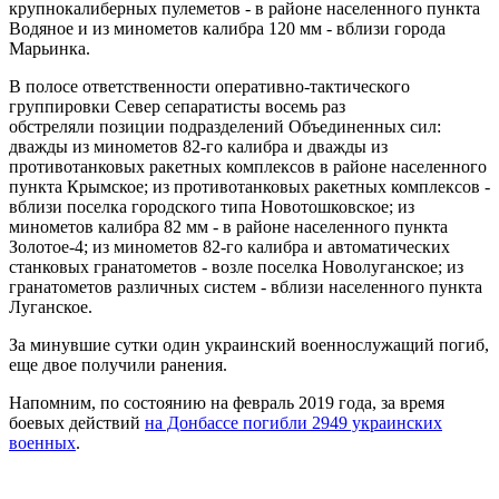
крупнокалиберных пулеметов - в районе населенного пункта
Водяное и из минометов калибра 120 мм - вблизи города
Марьинка.
В полосе ответственности оперативно-тактического
группировки Север сепаратисты восемь раз
обстреляли позиции подразделений Объединенных сил:
дважды из минометов 82-го калибра и дважды из
противотанковых ракетных комплексов в районе населенного
пункта Крымское; из противотанковых ракетных комплексов -
вблизи поселка городского типа Новотошковское; из
минометов калибра 82 мм - в районе населенного пункта
Золотое-4; из минометов 82-го калибра и автоматических
станковых гранатометов - возле поселка Новолуганское; из
гранатометов различных систем - вблизи населенного пункта
Луганское.
За минувшие сутки один украинский военнослужащий погиб,
еще двое получили ранения.
Напомним, по состоянию на февраль 2019 года, за время
боевых действий
на Донбассе погибли 2949 украинских
военных
.