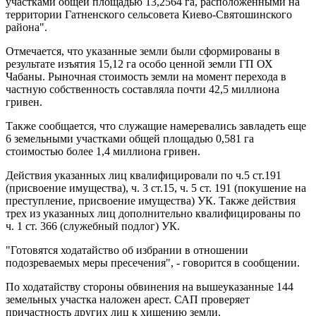
участками общей площадью 13,2564 га, расположенными на
территории Гатненского сельсовета Киево-Святошинского
района".
Отмечается, что указанные земли были сформированы в
результате изъятия 15,12 га особо ценной земли ГП ОХ
Чабаны. Рыночная стоимость земли на момент перехода в
частную собственность составляла почти 42,5 миллиона
гривен.
Также сообщается, что служащие намеревались завладеть еще
6 земельными участками общей площадью 0,581 га
стоимостью более 1,4 миллиона гривен.
Действия указанных лиц квалифицировали по ч.5 ст.191
(присвоение имущества), ч. 3 ст.15, ч. 5 ст. 191 (покушение на
преступление, присвоение имущества) УК. Также действия
трех из указанных лиц дополнительно квалифицированы по
ч. 1 ст. 366 (служебный подлог) УК.
"Готовятся ходатайство об избрании в отношении
подозреваемых меры пресечения", - говорится в сообщении.
По ходатайству стороны обвинения на вышеуказанные 144
земельных участка наложен арест. САП проверяет
причастность других лиц к хищению земли.