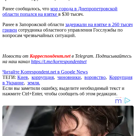
Ранее сообщалось, что
мэр города в Днепропетровской
области попался на взятке
в $30 тысяч.
Ранее в Запорожской области
задержали на взятке в 260 тысяч
гривен
сотрудника областного управления Госслужбы по
вопросам чрезвычайных ситуаций.
Новости от
Корреспондент.net
в Telegram. Подписывайтесь
на наш канал
https://t.me/korrespondentnet
Читайте Korrespondent.net в Google News
ТЕГИ:
Киев
,
коррупция
,
чиновники
,
воровство
,
Коррупция
в Украине
,
земля.
Если вы заметили ошибку, выделите необходимый текст и
нажмите Ctrl+Enter, чтобы сообщить об этом редакции.