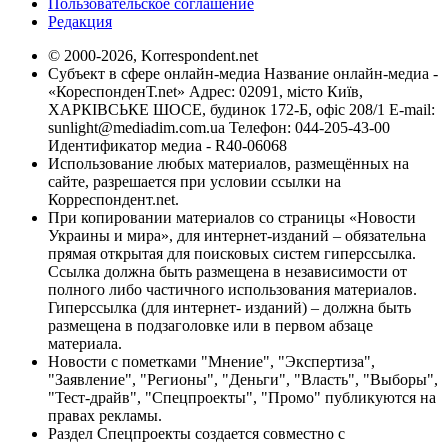
Пользовательское соглашение
Редакция
© 2000-2026, Korrespondent.net
Субъект в сфере онлайн-медиа Название онлайн-медиа -
«КореспонденТ.net» Адрес: 02091, місто Київ,
ХАРКІВСЬКЕ ШОСЕ, будинок 172-Б, офіс 208/1 E-mail:
sunlight@mediadim.com.ua
Телефон: 044-205-43-00
Идентификатор медиа - R40-06068
Использование любых материалов, размещённых на
сайте, разрешается при условии ссылки на
Корреспондент.net.
При копировании материалов со страницы «Новости
Украины и мира», для интернет-изданий – обязательна
прямая открытая для поисковых систем гиперссылка.
Ссылка должна быть размещена в независимости от
полного либо частичного использования материалов.
Гиперссылка (для интернет- изданий) – должна быть
размещена в подзаголовке или в первом абзаце
материала.
Новости с пометками "Мнение", "Экспертиза",
"Заявление", "Регионы", "Деньги", "Власть", "Выборы",
"Тест-драйв", "Спецпроекты", "Промо" публикуются на
правах рекламы.
Раздел Спецпроекты создается совместно с