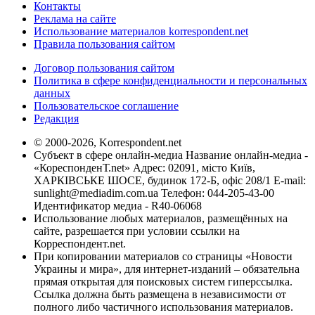
Контакты
Реклама на сайте
Использование материалов korrespondent.net
Правила пользования сайтом
Договор пользования сайтом
Политика в сфере конфиденциальности и персональных
данных
Пользовательское соглашение
Редакция
© 2000-2026, Korrespondent.net
Субъект в сфере онлайн-медиа Название онлайн-медиа -
«КореспонденТ.net» Адрес: 02091, місто Київ,
ХАРКІВСЬКЕ ШОСЕ, будинок 172-Б, офіс 208/1 E-mail:
sunlight@mediadim.com.ua
Телефон: 044-205-43-00
Идентификатор медиа - R40-06068
Использование любых материалов, размещённых на
сайте, разрешается при условии ссылки на
Корреспондент.net.
При копировании материалов со страницы «Новости
Украины и мира», для интернет-изданий – обязательна
прямая открытая для поисковых систем гиперссылка.
Ссылка должна быть размещена в независимости от
полного либо частичного использования материалов.