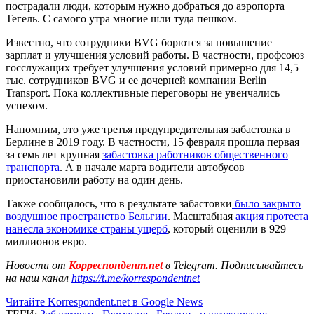
пострадали люди, которым нужно добраться до аэропорта
Тегель. С самого утра многие шли туда пешком.
Известно, что сотрудники BVG борются за повышение
зарплат и улучшения условий работы. В частности, профсоюз
госслужащих требует улучшения условий примерно для 14,5
тыс. сотрудников BVG и ее дочерней компании Berlin
Transport. Пока коллективные переговоры не увенчались
успехом.
Напомним, это уже третья предупредительная забастовка в
Берлине в 2019 году. В частности, 15 февраля прошла первая
за семь лет крупная
забастовка работников общественного
транспорта
. А в начале марта водители автобусов
приостановили работу на один день.
Также сообщалось, что в результате забастовки
было закрыто
воздушное пространство Бельгии
. Масштабная
акция протеста
нанесла экономике страны ущерб
, который оценили в 929
миллионов евро.
Новости от
Корреспондент.net
в Telegram. Подписывайтесь
на наш канал
https://t.me/korrespondentnet
Читайте Korrespondent.net в Google News