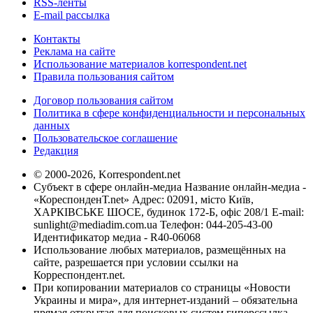
RSS-ленты
E-mail рассылка
Контакты
Реклама на сайте
Использование материалов korrespondent.net
Правила пользования сайтом
Договор пользования сайтом
Политика в сфере конфиденциальности и персональных
данных
Пользовательское соглашение
Редакция
© 2000-2026, Korrespondent.net
Субъект в сфере онлайн-медиа Название онлайн-медиа -
«КореспонденТ.net» Адрес: 02091, місто Київ,
ХАРКІВСЬКЕ ШОСЕ, будинок 172-Б, офіс 208/1 E-mail:
sunlight@mediadim.com.ua
Телефон: 044-205-43-00
Идентификатор медиа - R40-06068
Использование любых материалов, размещённых на
сайте, разрешается при условии ссылки на
Корреспондент.net.
При копировании материалов со страницы «Новости
Украины и мира», для интернет-изданий – обязательна
прямая открытая для поисковых систем гиперссылка.