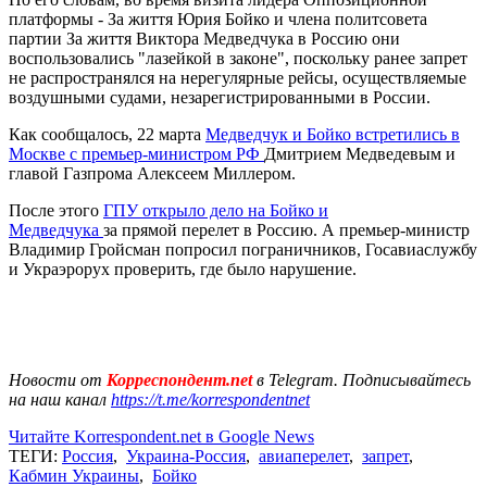
платформы - За життя Юрия Бойко и члена политсовета
партии За життя Виктора Медведчука в Россию они
воспользовались "лазейкой в законе", поскольку ранее запрет
не распространялся на нерегулярные рейсы, осуществляемые
воздушными судами, незарегистрированными в России.
Как сообщалось, 22 марта
Медведчук и Бойко встретились в
Москве с премьер-министром РФ
Дмитрием Медведевым и
главой Газпрома Алексеем Миллером.
После этого
ГПУ открыло дело на Бойко и
Медведчука
за прямой перелет в Россию. А премьер-министр
Владимир Гройсман попросил пограничников, Госавиаслужбу
и Украэрорух проверить, где было нарушение.
Новости от
Корреспондент.net
в Telegram. Подписывайтесь
на наш канал
https://t.me/korrespondentnet
Читайте Korrespondent.net в Google News
ТЕГИ:
Россия
,
Украина-Россия
,
авиаперелет
,
запрет
,
Кабмин Украины
,
Бойко