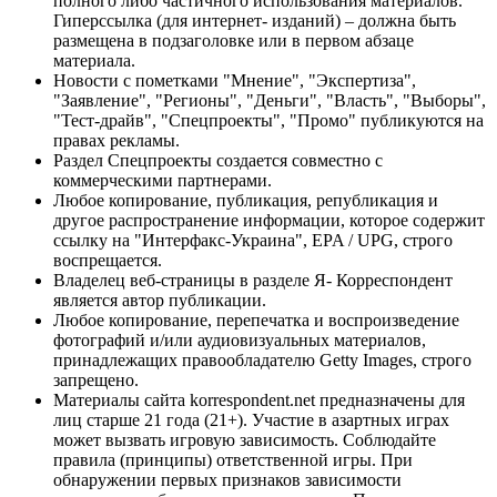
полного либо частичного использования материалов.
Гиперссылка (для интернет- изданий) – должна быть
размещена в подзаголовке или в первом абзаце
материала.
Новости с пометками "Мнение", "Экспертиза",
"Заявление", "Регионы", "Деньги", "Власть", "Выборы",
"Тест-драйв", "Спецпроекты", "Промо" публикуются на
правах рекламы.
Раздел Спецпроекты создается совместно с
коммерческими партнерами.
Любое копирование, публикация, републикация и
другое распространение информации, которое содержит
ссылку на "Интерфакс-Украина", EPA / UPG, строго
воспрещается.
Владелец веб-страницы в разделе Я- Корреспондент
является автор публикации.
Любое копирование, перепечатка и воспроизведение
фотографий и/или аудиовизуальных материалов,
принадлежащих правообладателю Getty Images, строго
запрещено.
Материалы сайта korrespondent.net предназначены для
лиц старше 21 года (21+). Участие в азартных играх
может вызвать игровую зависимость. Соблюдайте
правила (принципы) ответственной игры. При
обнаружении первых признаков зависимости