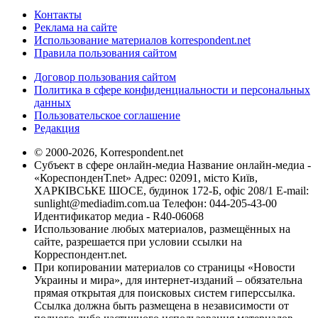
Контакты
Реклама на сайте
Использование материалов korrespondent.net
Правила пользования сайтом
Договор пользования сайтом
Политика в сфере конфиденциальности и персональных
данных
Пользовательское соглашение
Редакция
© 2000-2026, Korrespondent.net
Субъект в сфере онлайн-медиа Название онлайн-медиа -
«КореспонденТ.net» Адрес: 02091, місто Київ,
ХАРКІВСЬКЕ ШОСЕ, будинок 172-Б, офіс 208/1 E-mail:
sunlight@mediadim.com.ua
Телефон: 044-205-43-00
Идентификатор медиа - R40-06068
Использование любых материалов, размещённых на
сайте, разрешается при условии ссылки на
Корреспондент.net.
При копировании материалов со страницы «Новости
Украины и мира», для интернет-изданий – обязательна
прямая открытая для поисковых систем гиперссылка.
Ссылка должна быть размещена в независимости от