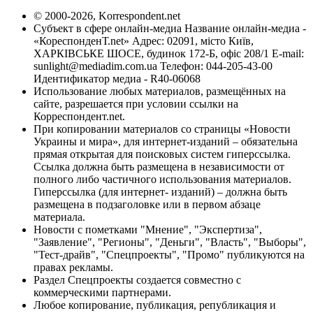
© 2000-2026, Korrespondent.net
Субъект в сфере онлайн-медиа Название онлайн-медиа -
«КореспонденТ.net» Адрес: 02091, місто Київ,
ХАРКІВСЬКЕ ШОСЕ, будинок 172-Б, офіс 208/1 E-mail:
sunlight@mediadim.com.ua
Телефон: 044-205-43-00
Идентификатор медиа - R40-06068
Использование любых материалов, размещённых на
сайте, разрешается при условии ссылки на
Корреспондент.net.
При копировании материалов со страницы «Новости
Украины и мира», для интернет-изданий – обязательна
прямая открытая для поисковых систем гиперссылка.
Ссылка должна быть размещена в независимости от
полного либо частичного использования материалов.
Гиперссылка (для интернет- изданий) – должна быть
размещена в подзаголовке или в первом абзаце
материала.
Новости с пометками "Мнение", "Экспертиза",
"Заявление", "Регионы", "Деньги", "Власть", "Выборы",
"Тест-драйв", "Спецпроекты", "Промо" публикуются на
правах рекламы.
Раздел Спецпроекты создается совместно с
коммерческими партнерами.
Любое копирование, публикация, републикация и