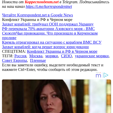
Новости от
Корреспондент.net
в Telegram. Подписывайтесь
на наш канал
https://t.me/korrespondentnet
Читайте Korrespondent.net в Google News
Конфликт Украины и РФ в Черном море
Захват кораблей: трибунал ООН поддержал Украину
РФ перекрыла 70% акватории Азовского моря - ВМС
Сюжет
Чьи провокации. Что произошло в Керченском
проливе
Кремль отреагировал на ситуацию с кораблем ВМС ВСУ
Захват кораблей: когда решат вопрос юрисдикции
СПЕЦТЕМА:
Конфликт Украины и РФ в Черном море
ТЕГИ:
Россия
,
Москва
,
моряки
,
СИЗО
,
украинские моряки
,
Совет Европы
,
Пленные
Если вы заметили ошибку, выделите необходимый текст и
нажмите Ctrl+Enter, чтобы сообщить об этом редакции.