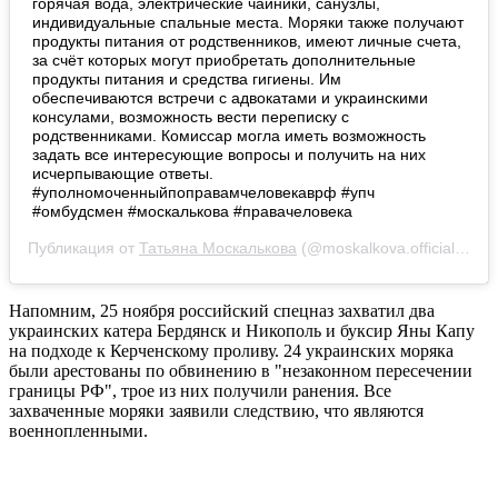
горячая вода, электрические чайники, санузлы,
индивидуальные спальные места. Моряки также получают
продукты питания от родственников, имеют личные счета,
за счёт которых могут приобретать дополнительные
продукты питания и средства гигиены. Им
обеспечиваются встречи с адвокатами и украинскими
консулами, возможность вести переписку с
родственниками. Комиссар могла иметь возможность
задать все интересующие вопросы и получить на них
исчерпывающие ответы.
#уполномоченныйпоправамчеловекаврф #упч
#омбудсмен #москалькова #правачеловека
Публикация от
Татьяна Москалькова
(@moskalkova.official)
3 Ап
Напомним, 25 ноября российский спецназ захватил два
украинских катера Бердянск и Никополь и буксир Яны Капу
на подходе к Керченскому проливу. 24 украинских моряка
были арестованы по обвинению в "незаконном пересечении
границы РФ", трое из них получили ранения. Все
захваченные моряки заявили следствию, что являются
военнопленными.