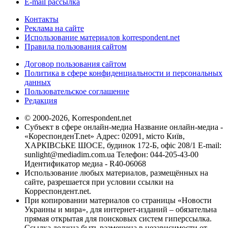
E-mail рассылка
Контакты
Реклама на сайте
Использование материалов korrespondent.net
Правила пользования сайтом
Договор пользования сайтом
Политика в сфере конфиденциальности и персональных
данных
Пользовательское соглашение
Редакция
© 2000-2026, Korrespondent.net
Субъект в сфере онлайн-медиа Название онлайн-медиа -
«КореспонденТ.net» Адрес: 02091, місто Київ,
ХАРКІВСЬКЕ ШОСЕ, будинок 172-Б, офіс 208/1 E-mail:
sunlight@mediadim.com.ua
Телефон: 044-205-43-00
Идентификатор медиа - R40-06068
Использование любых материалов, размещённых на
сайте, разрешается при условии ссылки на
Корреспондент.net.
При копировании материалов со страницы «Новости
Украины и мира», для интернет-изданий – обязательна
прямая открытая для поисковых систем гиперссылка.
Ссылка должна быть размещена в независимости от