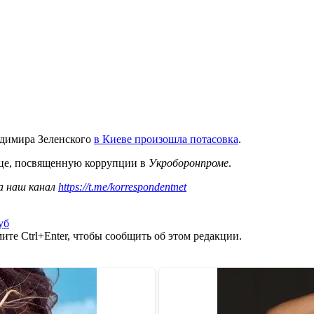
адимира Зеленского
в Киеве произошла потасовка
.
це, посвященную коррупции в
Укроборонпроме
.
а наш канал
https://t.me/korrespondentnet
уб
те Ctrl+Enter, чтобы сообщить об этом редакции.