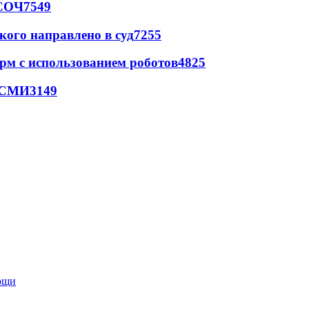
 СОЧ
7549
кого направлено в суд
7255
рм с использованием роботов
4825
- СМИ
3149
мощи