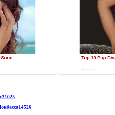
х
31025
Донбасса
14526