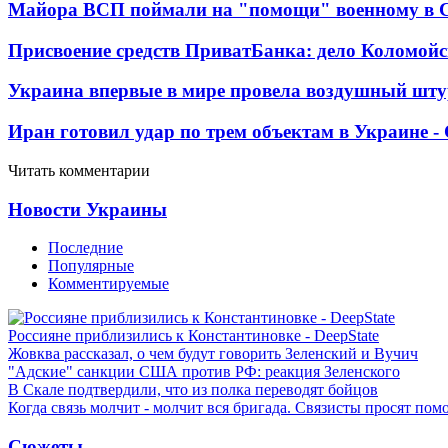
Майора ВСП поймали на "помощи" военному в
Присвоение средств ПриватБанка: дело Коломойс
Украина впервые в мире провела воздушный шту
Иран готовил удар по трем объектам в Украине 
Читать комментарии
Новости Украины
Последние
Популярные
Комментируемые
Россияне приблизились к Константиновке - DeepState
Жовква рассказал, о чем будут говорить Зеленский и Вучич
"Адские" санкции США против РФ: реакция Зеленского
В Скале подтвердили, что из полка переводят бойцов
Когда связь молчит - молчит вся бригада. Связисты просят по
Сюжеты