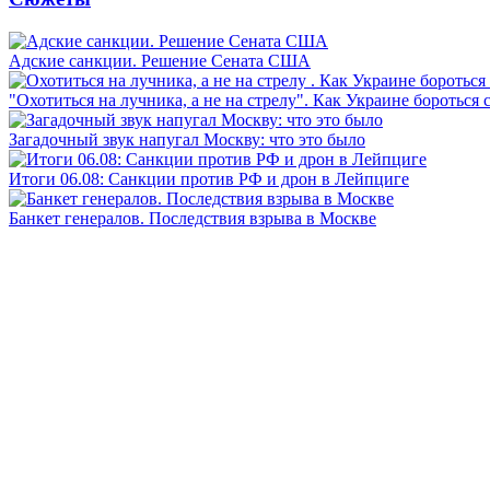
Адские санкции. Решение Сената США
"Охотиться на лучника, а не на стрелу". Как Украине бороться 
Загадочный звук напугал Москву: что это было
Итоги 06.08: Санкции против РФ и дрон в Лейпциге
Банкет генералов. Последствия взрыва в Москве