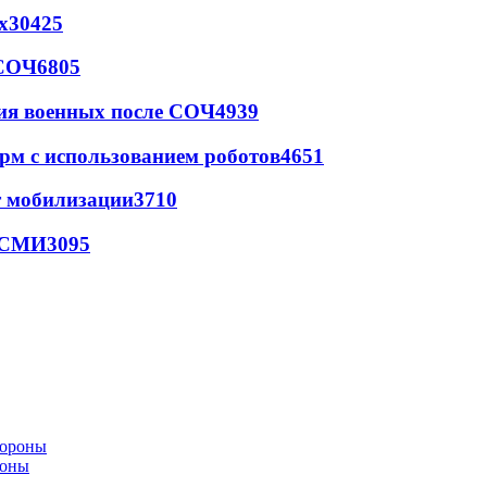
х
30425
 СОЧ
6805
ия военных после СОЧ
4939
рм с использованием роботов
4651
т мобилизации
3710
- СМИ
3095
роны