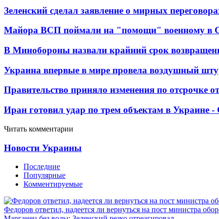
Зеленский сделал заявление о мирных переговора
Майора ВСП поймали на "помощи" военному в
В Минобороны назвали крайний срок возвращен
Украина впервые в мире провела воздушный шту
Правительство приняло изменения по отсрочке о
Иран готовил удар по трем объектам в Украине 
Читать комментарии
Новости Украины
Последние
Популярные
Комментируемые
Федоров ответил, надеется ли вернуться на пост министра обо
Марганец без воды: Зеленский резко отреагировал