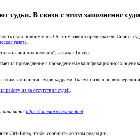
ют судьи. В связи с этим заполнение су
твлять свои полномочия. Об этом заявил председатель Совета с
еская газета
.
твлять свои полномочия", - сказал Ткачук.
 отметил промедление с проведением квалификационного оценива
и с этим заполнение судов кадрами Ткачук назвал первоочередной
ил работу из-за отсутствия судей
.
а наш канал
https://t.me/korrespondentnet
те Ctrl+Enter, чтобы сообщить об этом редакции.