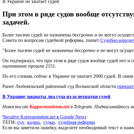
В Украине не хватает судей
При этом в ряде судов вообще отсутству
задачей.
Более тысячи судей не назначены бессрочно и не могут осущес
Совета по вопросам судебной реформы, пишет
Судебно-юридич
"Более тысячи судей не назначены бессрочно и не могут осущес
Он подчеркнул, что при этом в ряде судов вообще судей нет и
оценивание прошли 2151.
По его словам, сейчас в Украине не хватает 2000 судей. В связ
Ранее Любомльский районный суд Волынской области
прекрат
В Украине закрыты два суда из-за нехватки судей
Новости от
Корреспондент.net
в Telegram. Подписывайтесь н
Читайте Korrespondent.net в Google News
ТЕГИ:
суд
,
кадры
,
судьи
,
судебная реформа
Если вы заметили ошибку, выделите необходимый текст и нажми