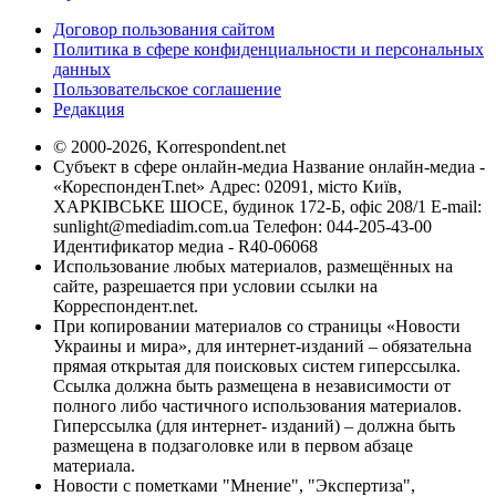
Договор пользования сайтом
Политика в сфере конфиденциальности и персональных
данных
Пользовательское соглашение
Редакция
© 2000-2026, Korrespondent.net
Субъект в сфере онлайн-медиа Название онлайн-медиа -
«КореспонденТ.net» Адрес: 02091, місто Київ,
ХАРКІВСЬКЕ ШОСЕ, будинок 172-Б, офіс 208/1 E-mail:
sunlight@mediadim.com.ua
Телефон: 044-205-43-00
Идентификатор медиа - R40-06068
Использование любых материалов, размещённых на
сайте, разрешается при условии ссылки на
Корреспондент.net.
При копировании материалов со страницы «Новости
Украины и мира», для интернет-изданий – обязательна
прямая открытая для поисковых систем гиперссылка.
Ссылка должна быть размещена в независимости от
полного либо частичного использования материалов.
Гиперссылка (для интернет- изданий) – должна быть
размещена в подзаголовке или в первом абзаце
материала.
Новости с пометками "Мнение", "Экспертиза",