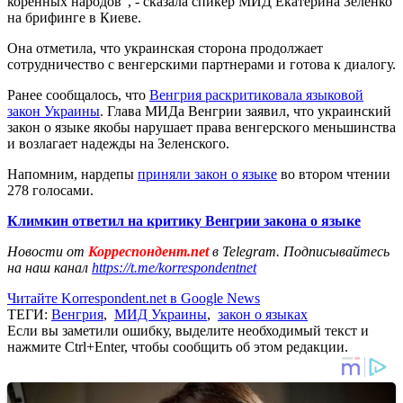
коренных народов", - сказала спикер МИД Екатерина Зеленко
на брифинге в Киеве.
Она отметила, что украинская сторона продолжает
сотрудничество с венгерскими партнерами и готова к диалогу.
Ранее сообщалось, что
Венгрия раскритиковала языковой
закон Украины
. Глава МИДа Венгрии заявил, что украинский
закон о языке якобы нарушает права венгерского меньшинства
и возлагает надежды на Зеленского.
Напомним, нардепы
приняли закон о языке
во втором чтении
278 голосами.
Климкин ответил на критику Венгрии закона о языке
Новости от
Корреспондент.net
в Telegram. Подписывайтесь
на наш канал
https://t.me/korrespondentnet
Читайте Korrespondent.net в Google News
ТЕГИ:
Венгрия
,
МИД Украины
,
закон о языках
Если вы заметили ошибку, выделите необходимый текст и
нажмите Ctrl+Enter, чтобы сообщить об этом редакции.