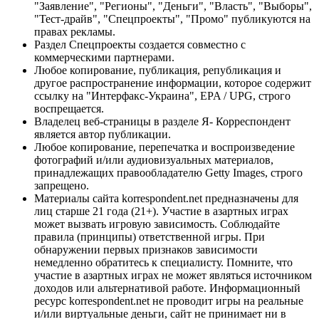
"Заявление", "Регионы", "Деньги", "Власть", "Выборы",
"Тест-драйв", "Спецпроекты", "Промо" публикуются на
правах рекламы.
Раздел Спецпроекты создается совместно с
коммерческими партнерами.
Любое копирование, публикация, републикация и
другое распространение информации, которое содержит
ссылку на "Интерфакс-Украина", EPA / UPG, строго
воспрещается.
Владелец веб-страницы в разделе Я- Корреспондент
является автор публикации.
Любое копирование, перепечатка и воспроизведение
фотографий и/или аудиовизуальных материалов,
принадлежащих правообладателю Getty Images, строго
запрещено.
Материалы сайта korrespondent.net предназначены для
лиц старше 21 года (21+). Участие в азартных играх
может вызвать игровую зависимость. Соблюдайте
правила (принципы) ответственной игры. При
обнаружении первых признаков зависимости
немедленно обратитесь к специалисту. Помните, что
участие в азартных играх не может являться источником
доходов или альтернативой работе. Информационный
ресурс korrespondent.net не проводит игры на реальные
и/или виртуальные деньги, сайт не принимает ни в