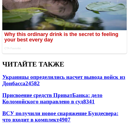
ЧИТАЙТЕ ТАКЖЕ
Украинцы определились насчет вывода войск из
Донбасса
24582
Присвоение средств ПриватБанка: дело
Коломойского направлено в суд
8341
ВСУ получили новое снаряжение Бундесвера:
что входит в комплект
4907