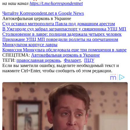
на наш канал
https://t.me/korrespondentnet
Читайте Korrespondent.net в Google News
Автокефальная церковь в Украине
Суд оставил митрополита Павла под домашним арестом
В Ужгороде суд забрал загранпаспорт у священника УПЦ МП
Столкновение в лавре: полиция задержала четырех человек
Прихожане УПЦ МП повредили роллеты на опечатанном
Минкультом корпусе лавры
Комиссия Минкульта обследовала еще три помещения в лавре
СПЕЦТЕМА:
Автокефальная церковь в Украине
ТЕГИ:
православная церковь
,
Филарет
,
ПЦУ
Если вы заметили ошибку, выделите необходимый текст и
нажмите Ctrl+Enter, чтобы сообщить об этом редакции.