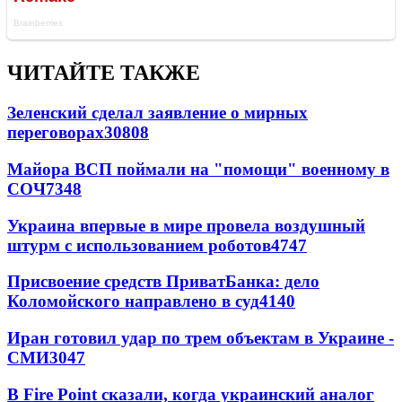
ЧИТАЙТЕ ТАКЖЕ
Зеленский сделал заявление о мирных
переговорах
30808
Майора ВСП поймали на "помощи" военному в
СОЧ
7348
Украина впервые в мире провела воздушный
штурм с использованием роботов
4747
Присвоение средств ПриватБанка: дело
Коломойского направлено в суд
4140
Иран готовил удар по трем объектам в Украине -
СМИ
3047
В Fire Point сказали, когда украинский аналог