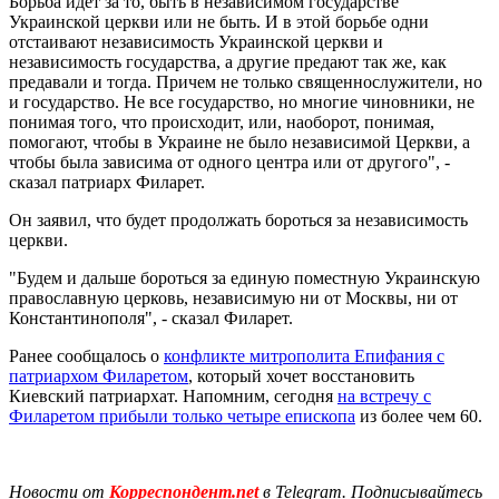
Борьба идет за то, быть в независимом государстве
Украинской церкви или не быть. И в этой борьбе одни
отстаивают независимость Украинской церкви и
независимость государства, а другие предают так же, как
предавали и тогда. Причем не только священнослужители, но
и государство. Не все государство, но многие чиновники, не
понимая того, что происходит, или, наоборот, понимая,
помогают, чтобы в Украине не было независимой Церкви, а
чтобы была зависима от одного центра или от другого", -
сказал патриарх Филарет.
Он заявил, что будет продолжать бороться за независимость
церкви.
"Будем и дальше бороться за единую поместную Украинскую
православную церковь, независимую ни от Москвы, ни от
Константинополя", - сказал Филарет.
Ранее сообщалось о
конфликте митрополита Епифания с
патриархом Филаретом
, который хочет восстановить
Киевский патриархат. Напомним, сегодня
на встречу с
Филаретом прибыли только четыре епископа
из более чем 60.
Новости от
Корреспондент.net
в Telegram. Подписывайтесь