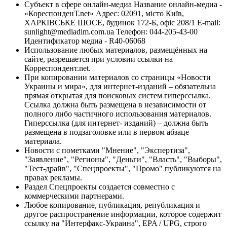
Субъект в сфере онлайн-медиа Название онлайн-медиа -
«КореспонденТ.net» Адрес: 02091, місто Київ,
ХАРКІВСЬКЕ ШОСЕ, будинок 172-Б, офіс 208/1 E-mail:
sunlight@mediadim.com.ua
Телефон: 044-205-43-00
Идентификатор медиа - R40-06068
Использование любых материалов, размещённых на
сайте, разрешается при условии ссылки на
Корреспондент.net.
При копировании материалов со страницы «Новости
Украины и мира», для интернет-изданий – обязательна
прямая открытая для поисковых систем гиперссылка.
Ссылка должна быть размещена в независимости от
полного либо частичного использования материалов.
Гиперссылка (для интернет- изданий) – должна быть
размещена в подзаголовке или в первом абзаце
материала.
Новости с пометками "Мнение", "Экспертиза",
"Заявление", "Регионы", "Деньги", "Власть", "Выборы",
"Тест-драйв", "Спецпроекты", "Промо" публикуются на
правах рекламы.
Раздел Спецпроекты создается совместно с
коммерческими партнерами.
Любое копирование, публикация, републикация и
другое распространение информации, которое содержит
ссылку на "Интерфакс-Украина", EPA / UPG, строго