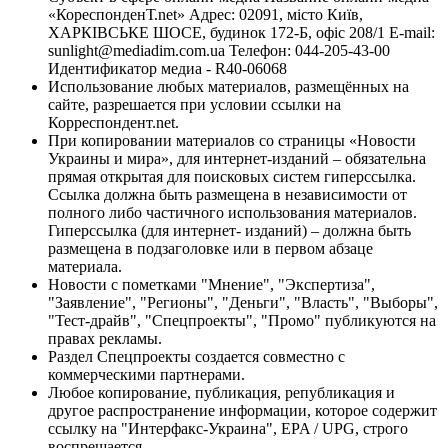
«КореспонденТ.net» Адрес: 02091, місто Київ,
ХАРКІВСЬКЕ ШОСЕ, будинок 172-Б, офіс 208/1 E-mail:
sunlight@mediadim.com.ua
Телефон: 044-205-43-00
Идентификатор медиа - R40-06068
Использование любых материалов, размещённых на
сайте, разрешается при условии ссылки на
Корреспондент.net.
При копировании материалов со страницы «Новости
Украины и мира», для интернет-изданий – обязательна
прямая открытая для поисковых систем гиперссылка.
Ссылка должна быть размещена в независимости от
полного либо частичного использования материалов.
Гиперссылка (для интернет- изданий) – должна быть
размещена в подзаголовке или в первом абзаце
материала.
Новости с пометками "Мнение", "Экспертиза",
"Заявление", "Регионы", "Деньги", "Власть", "Выборы",
"Тест-драйв", "Спецпроекты", "Промо" публикуются на
правах рекламы.
Раздел Спецпроекты создается совместно с
коммерческими партнерами.
Любое копирование, публикация, републикация и
другое распространение информации, которое содержит
ссылку на "Интерфакс-Украина", EPA / UPG, строго
воспрещается.