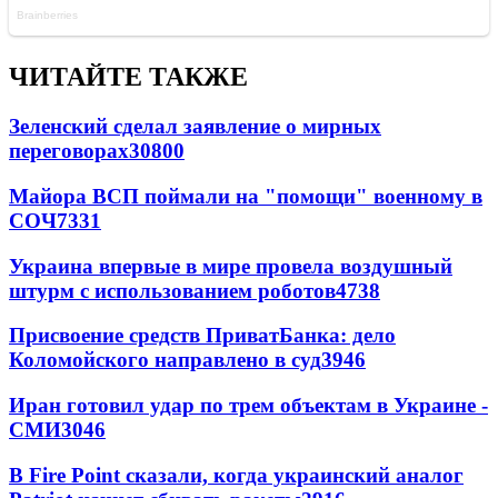
ЧИТАЙТЕ ТАКЖЕ
Зеленский сделал заявление о мирных
переговорах
30800
Майора ВСП поймали на "помощи" военному в
СОЧ
7331
Украина впервые в мире провела воздушный
штурм с использованием роботов
4738
Присвоение средств ПриватБанка: дело
Коломойского направлено в суд
3946
Иран готовил удар по трем объектам в Украине -
СМИ
3046
В Fire Point сказали, когда украинский аналог