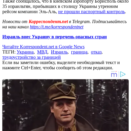
Также сообщалось, что в киевском аэропорту Борисполь около
35 израильтян, прибывших в столицу Украины утренним
рейсом компании Эль-Аль,
не прошли паспортный контроль
.
Новости от
Корреспондент.net
в Telegram. Подписывайтесь
на наш канал
https://t.me/korrespondentnet
Израиль внес Украину в перечень опасных стран
Читайте Korrespondent.net в Google News
ТЕГИ:
Украина
,
МВД
,
Израиль
,
граница
,
отказ
,
трудоустройство за границей
Если вы заметили ошибку, выделите необходимый текст и
нажмите Ctrl+Enter, чтобы сообщить об этом редакции.