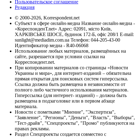
Пользовательское соглашение
Редакция
© 2000-2026, Korrespondent.net
Субъект в сфере онлайн-медиа Название онлайн-медиа -
«КореспонденТ.net» Адрес: 02091, місто Київ,
ХАРКІВСЬКЕ ШОСЕ, будинок 172-Б, офіс 208/1 E-mail:
sunlight@mediadim.com.ua
Телефон: 044-205-43-00
Идентификатор медиа - R40-06068
Использование любых материалов, размещённых на
сайте, разрешается при условии ссылки на
Корреспондент.net.
При копировании материалов со страницы «Новости
Украины и мира», для интернет-изданий – обязательна
прямая открытая для поисковых систем гиперссылка.
Ссылка должна быть размещена в независимости от
полного либо частичного использования материалов.
Гиперссылка (для интернет- изданий) – должна быть
размещена в подзаголовке или в первом абзаце
материала.
Новости с пометками "Мнение", "Экспертиза",
"Заявление", "Регионы", "Деньги", "Власть", "Выборы",
"Тест-драйв", "Спецпроекты", "Промо" публикуются на
правах рекламы.
Раздел Спецпроекты создается совместно с