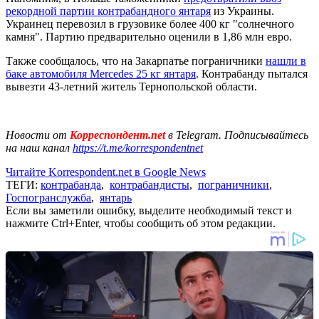
рекордной партии контрабандного янтаря
из Украины.
Украинец перевозил в грузовике более 400 кг "солнечного
камня". Партию предварительно оценили в 1,86 млн евро.
Также сообщалось, что на Закарпатье пограничники
нашли в
баке автомобиля Mercedes 25 кг янтаря
. Контрабанду пытался
вывезти 43-летний житель Тернопольской области.
Новости от
Корреспондент.net
в Telegram. Подписывайтесь
на наш канал
https://t.me/korrespondentnet
Читайте Korrespondent.net в Google News
ТЕГИ:
контрабанда
,
контрабандисты
,
пограничники
,
Госпогранслужба
,
янтарь
Если вы заметили ошибку, выделите необходимый текст и
нажмите Ctrl+Enter, чтобы сообщить об этом редакции.