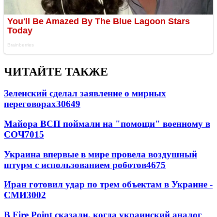
ЧИТАЙТЕ ТАКЖЕ
Зеленский сделал заявление о мирных
переговорах
30649
Майора ВСП поймали на "помощи" военному в
СОЧ
7015
Украина впервые в мире провела воздушный
штурм с использованием роботов
4675
Иран готовил удар по трем объектам в Украине -
СМИ
3002
В Fire Point сказали, когда украинский аналог