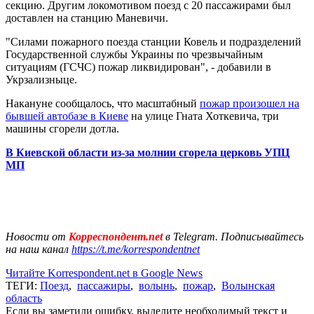
секцию. Другим локомотивом поезд с 20 пассажирами был
доставлен на станцию Маневичи.
"Силами пожарного поезда станции Ковель и подразделений
Государственной службы Украины по чрезвычайным
ситуациям (ГСЧС) пожар ликвидирован", - добавили в
Укрзализныце.
Накануне сообщалось, что масштабный
пожар произошел на
бывшей автобазе в Киеве
на улице Гната Хоткевича, три
машины сгорели дотла.
В Киевской области из-за молнии сгорела церковь УПЦ
МП
Новости от
Корреспондент.net
в Telegram. Подписывайтесь
на наш канал
https://t.me/korrespondentnet
Читайте Korrespondent.net в Google News
ТЕГИ:
Поезд
,
пассажиры
,
волынь
,
пожар
,
Волынская
область
Если вы заметили ошибку, выделите необходимый текст и