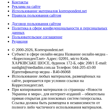
Контакты
Реклама на сайте
Использование материалов korrespondent.net
Правила пользования сайтом
Договор пользования сайтом
Политика в сфере конфиденциальности и персональных
данных
Пользовательское соглашение
Редакция
© 2000-2026, Korrespondent.net
Субъект в сфере онлайн-медиа Название онлайн-медиа -
«КореспонденТ.net» Адрес: 02091, місто Київ,
ХАРКІВСЬКЕ ШОСЕ, будинок 172-Б, офіс 208/1 E-mail:
sunlight@mediadim.com.ua
Телефон: 044-205-43-00
Идентификатор медиа - R40-06068
Использование любых материалов, размещённых на
сайте, разрешается при условии ссылки на
Корреспондент.net.
При копировании материалов со страницы «Новости
Украины и мира», для интернет-изданий – обязательна
прямая открытая для поисковых систем гиперссылка.
Ссылка должна быть размещена в независимости от
полного либо частичного использования материалов.