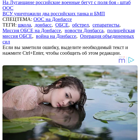
На Луганщине российские военные бегут с поля боя - штаб
ООС
ВСУ уничтожили два российских танка и БМП
СПЕЦТЕМА:
ООС на Донбассе
ТЕГИ:
школа
,
донбасс
,
ОБСЕ
,
обстрел
,
сепаратисты
,
Миссия ОБСЕ на Донбассе
,
новости Донбасса
,
полицейская
миссия ОБСЕ
,
война на Донбассе
,
Операция объединенных
сил
Если вы заметили ошибку, выделите необходимый текст и
нажмите Ctrl+Enter, чтобы сообщить об этом редакции.