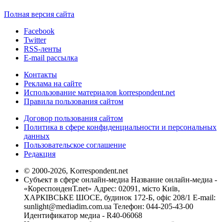
Полная версия сайта
Facebook
Twitter
RSS-ленты
E-mail рассылка
Контакты
Реклама на сайте
Использование материалов korrespondent.net
Правила пользования сайтом
Договор пользования сайтом
Политика в сфере конфиденциальности и персональных
данных
Пользовательское соглашение
Редакция
© 2000-2026, Korrespondent.net
Субъект в сфере онлайн-медиа Название онлайн-медиа -
«КореспонденТ.net» Адрес: 02091, місто Київ,
ХАРКІВСЬКЕ ШОСЕ, будинок 172-Б, офіс 208/1 E-mail:
sunlight@mediadim.com.ua
Телефон: 044-205-43-00
Идентификатор медиа - R40-06068