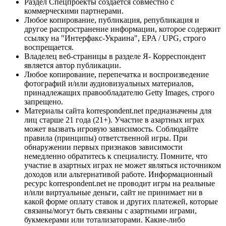
Раздел Спецпроекты создается совместно с
коммерческими партнерами.
Любое копирование, публикация, републикация и
другое распространение информации, которое содержит
ссылку на "Интерфакс-Украина", EPA / UPG, строго
воспрещается.
Владелец веб-страницы в разделе Я- Корреспондент
является автор публикации.
Любое копирование, перепечатка и воспроизведение
фотографий и/или аудиовизуальных материалов,
принадлежащих правообладателю Getty Images, строго
запрещено.
Материалы сайта korrespondent.net предназначены для
лиц старше 21 года (21+). Участие в азартных играх
может вызвать игровую зависимость. Соблюдайте
правила (принципы) ответственной игры. При
обнаружении первых признаков зависимости
немедленно обратитесь к специалисту. Помните, что
участие в азартных играх не может являться источником
доходов или альтернативой работе. Информационный
ресурс korrespondent.net не проводит игры на реальные
и/или виртуальные деньги, сайт не принимает ни в
какой форме оплату ставок и других платежей, которые
связаны/могут быть связаны с азартными играми,
букмекерами или тотализаторами. Какие-либо