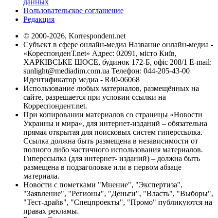
данных
Пользовательское соглашение
Редакция
© 2000-2026, Korrespondent.net
Субъект в сфере онлайн-медиа Название онлайн-медиа -
«КореспонденТ.net» Адрес: 02091, місто Київ,
ХАРКІВСЬКЕ ШОСЕ, будинок 172-Б, офіс 208/1 E-mail:
sunlight@mediadim.com.ua
Телефон: 044-205-43-00
Идентификатор медиа - R40-06068
Использование любых материалов, размещённых на
сайте, разрешается при условии ссылки на
Корреспондент.net.
При копировании материалов со страницы «Новости
Украины и мира», для интернет-изданий – обязательна
прямая открытая для поисковых систем гиперссылка.
Ссылка должна быть размещена в независимости от
полного либо частичного использования материалов.
Гиперссылка (для интернет- изданий) – должна быть
размещена в подзаголовке или в первом абзаце
материала.
Новости с пометками "Мнение", "Экспертиза",
"Заявление", "Регионы", "Деньги", "Власть", "Выборы",
"Тест-драйв", "Спецпроекты", "Промо" публикуются на
правах рекламы.