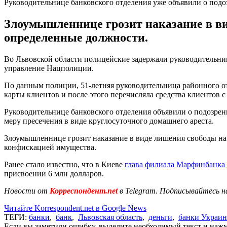
Руководительнице банковского отделения уже объявили о под
Злоумышленнице грозит наказание в вид
определенные должности.
Во Львовской области полицейские задержали руководительниц
управление Нацполиции.
По данным полиции, 51-летняя руководительница районного от
карты клиентов и после этого перечисляла средства клиентов с
Руководительнице банковского отделения объявили о подозрен
меру пресечения в виде круглосуточного домашнего ареста.
Злоумышленнице грозит наказание в виде лишения свободы на 
конфискацией имущества.
Ранее стало известно, что в Киеве
глава филиала Марфинбанка 
присвоении 6 млн долларов.
Новости от
Корреспондент.net
в Telegram. Подписывайтесь н
Читайте Korrespondent.net в Google News
ТЕГИ:
банки
,
банк
,
Львовская область
,
деньги
,
банки Украи
Если вы заметили ошибку, выделите необходимый текст и нажми