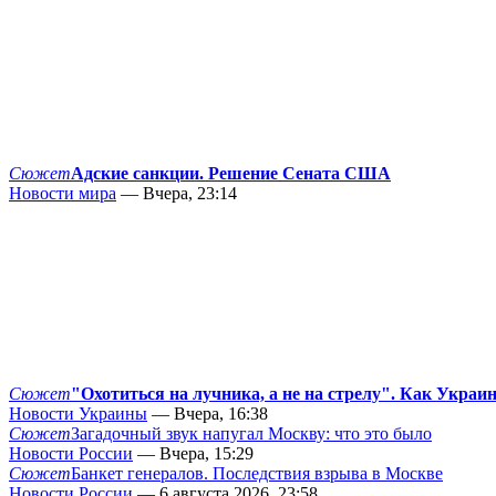
Сюжет
Адские санкции. Решение Сената США
Новости мира
— Вчера, 23:14
Сюжет
"Охотиться на лучника, а не на стрелу". Как Украи
Новости Украины
— Вчера, 16:38
Сюжет
Загадочный звук напугал Москву: что это было
Новости России
— Вчера, 15:29
Сюжет
Банкет генералов. Последствия взрыва в Москве
Новости России
— 6 августа 2026, 23:58