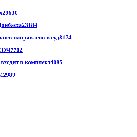
х
29630
Донбасса
23184
кого направлено в суд
8174
 СОЧ
7702
 входит в комплект
4085
И
2989