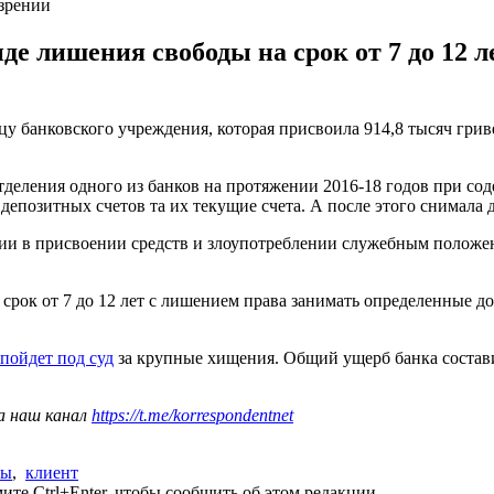
озрении
е лишения свободы на срок от 7 до 12 
у банковского учреждения, которая присвоила 914,8 тысяч грив
деления одного из банков на протяжении 2016-18 годов при со
 депозитных счетов та их текущие счета. А после этого снимала 
ии в присвоении средств и злоупотреблении служебным положени
срок от 7 до 12 лет с лишением права занимать определенные д
пойдет под суд
за крупные хищения. Общий ущерб банка состави
а наш канал
https://t.me/korrespondentnet
ны
,
клиент
те Ctrl+Enter, чтобы сообщить об этом редакции.