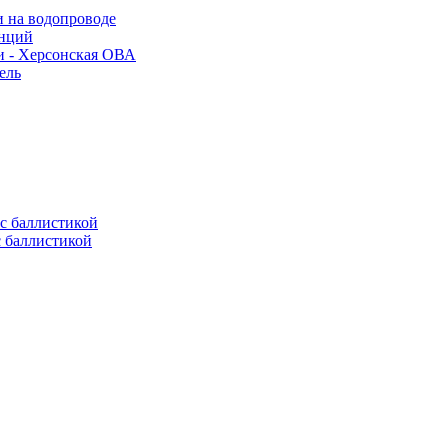
и на водопроводе
анций
и - Херсонская ОВА
ель
с баллистикой