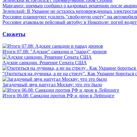
Зеленский встретился с премьер-министром Сербии
Марганец: премьер сообщил о кадровых решениях после авари
Зеленский: В Украине не осталось неповрежденных электрост
Россияне планируют усилить "свободную охоту" на автомобил
Россияне атаковали рейсовый автобус в Никополе: погиб водит
Сюжеты
Итоги 07.08: "Адские" санкции и "парад" дронов
Адские санкции. Решение Сената США
"Охотиться на лучника, а не на стрелу". Как Украине бороться 
Загадочный звук напугал Москву: что это было
Итоги 06.08: Санкции против РФ и дрон в Лейпциге