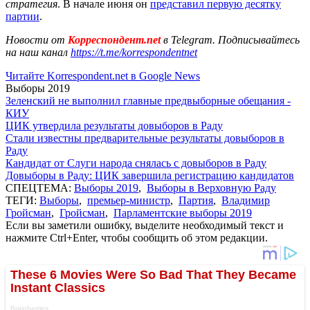
стратегия
. В начале июня он
представил первую десятку
партии
.
Новости от
Корреспондент.net
в Telegram. Подписывайтесь
на наш канал
https://t.me/korrespondentnet
Читайте Korrespondent.net в Google News
Выборы 2019
Зеленский не выполнил главные предвыборные обещания -
КИУ
ЦИК утвердила результаты довыборов в Раду
Стали известны предварительные результаты довыборов в
Раду
Кандидат от Слуги народа снялась с довыборов в Раду
Довыборы в Раду: ЦИК завершила регистрацию кандидатов
СПЕЦТЕМА:
Выборы 2019
,
Выборы в Верховную Раду
ТЕГИ:
Выборы
,
премьер-министр
,
Партия
,
Владимир
Гройсман
,
Гройсман
,
Парламентские выборы 2019
Если вы заметили ошибку, выделите необходимый текст и
нажмите Ctrl+Enter, чтобы сообщить об этом редакции.