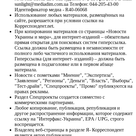
sunlight@mediadim.com.ua
Телефон: 044-205-43-00
Идентификатор медиа - R40-06068
Использование любых материалов, размещённых на
сайте, разрешается при условии ссылки на
Корреспондент.net.
При копировании материалов со страницы «Новости
Украины и мира», для интернет-изданий – обязательна
прямая открытая для поисковых систем гиперссылка.
Ссылка должна быть размещена в независимости от
полного либо частичного использования материалов.
Гиперссылка (для интернет- изданий) – должна быть
размещена в подзаголовке или в первом абзаце
материала.
Новости с пометками "Мнение", "Экспертиза",
"Заявление", "Регионы", "Деньги", "Власть", "Выборы",
"Тест-драйв", "Спецпроекты", "Промо" публикуются на
правах рекламы.
Раздел Спецпроекты создается совместно с
коммерческими партнерами.
Любое копирование, публикация, републикация и
другое распространение информации, которое содержит
ссылку на "Интерфакс-Украина", EPA / UPG, строго
воспрещается.
Владелец веб-страницы в разделе Я- Корреспондент
является автор публикации.