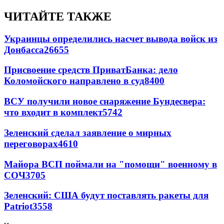
ЧИТАЙТЕ ТАКЖЕ
Украинцы определились насчет вывода войск из
Донбасса
26655
Присвоение средств ПриватБанка: дело
Коломойского направлено в суд
8400
ВСУ получили новое снаряжение Бундесвера:
что входит в комплект
5742
Зеленский сделал заявление о мирных
переговорах
4610
Майора ВСП поймали на "помощи" военному в
СОЧ
3705
Зеленский: США будут поставлять ракеты для
Patriot
3558