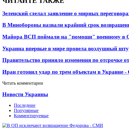
ЧИТАЙТЕ ТАКЖЕ
Зеленский сделал заявление о мирных переговора
В Минобороны назвали крайний срок возвращен
Майора ВСП поймали на "помощи" военному в
Украина впервые в мире провела воздушный шту
Правительство приняло изменения по отсрочке о
Иран готовил удар по трем объектам в Украине 
Читать комментарии
Новости Украины
Последние
Популярные
Комментируемые