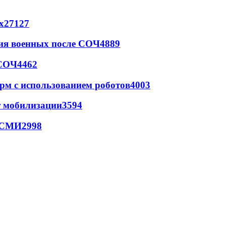
х
27127
ия военных после СОЧ
4889
 СОЧ
4462
рм с использованием роботов
4003
т мобилизации
3594
- СМИ
2998