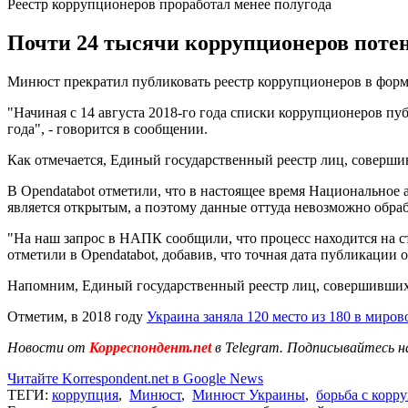
Реестр коррупционеров проработал менее полугода
Почти 24 тысячи коррупционеров потенц
Минюст прекратил публиковать реестр коррупционеров в форм
"Начиная с 14 августа 2018-го года списки коррупционеров п
года", - говорится в сообщении.
Как отмечается, Единый государственный реестр лиц, соверш
В Opendatabot отметили, что в настоящее время Национальное 
является открытым, а поэтому данные оттуда невозможно обраб
"На наш запрос в НАПК сообщили, что процесс находится на ста
отметили в Opendatabot, добавив, что точная дата публикации о
Напомним, Единый государственный реестр лиц, совершивши
Отметим, в 2018 году
Украина заняла 120 место из 180 в миро
Новости от
Корреспондент.net
в Telegram. Подписывайтесь н
Читайте Korrespondent.net в Google News
ТЕГИ:
коррупция
,
Минюст
,
Минюст Украины
,
борьба с корр