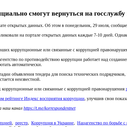
иально смогут вернуться на госслужбу 
ате открытых данных. Об этом в понедельник, 29 июля, сообщ
убликовали на портале открытых данных каждые 7-10 дней. Одн
ивших коррупционные или связанные с коррупцией правонарушен
агентство по противодействию коррупции работает над создание
отать автоматически.
дии объявления тендера для поиска технических подрядчиков, и 
стается неизвестной.
х коррупционные или связанные с коррупцией правонарушения
вом рейтинге Индекс восприятия коррупции
, улучшив свои показ
а наш канал
https://t.me/korrespondentnet
упцией
,
реестр
,
Коррупция в Украине
,
Нацагенство по борьбе 