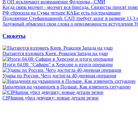
В ОП исключают возвращение Федорова - СМИ
Когда связь молчит - молчит вся бригада. Связисты просят по
РФ сбросила на Сумы четыре КАБа: есть пострадавшие
Подозрение Стефанишиной: САП требует залог в размере 13,3 
Залужный объяснил свои слова о невозможности вступления 
Сюжеты
Пытаются взломать Киев. Реакция Запада на удар
Итоги 04.08: "Сафари" в Херсоне и итоги операции
Удары по России. Чего достигла 40-дневная операция
Нападения на украинцев в Польше. Как изменить ситуацию
СВЧшник убил девушку: новые детали резни