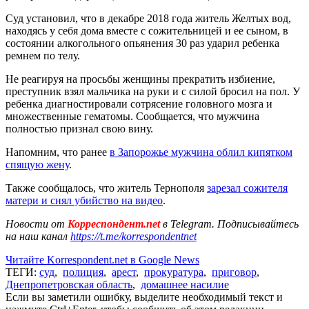
Суд установил, что в декабре 2018 года житель Желтых вод,
находясь у себя дома вместе с сожительницей и ее сыном, в
состоянии алкогольного опьянения 30 раз ударил ребенка
ремнем по телу.
Не реагируя на просьбы женщины прекратить избиение,
преступник взял мальчика на руки и с силой бросил на пол. У
ребенка диагностировали сотрясение головного мозга и
множественные гематомы. Сообщается, что мужчина
полностью признал свою вину.
Напомним, что ранее
в Запорожье мужчина облил кипятком
спящую жену
.
Также сообщалось, что житель Тернополя
зарезал сожителя
матери и снял убийство на видео
.
Новости от
Корреспондент.net
в Telegram. Подписывайтесь
на наш канал
https://t.me/korrespondentnet
Читайте Korrespondent.net в Google News
ТЕГИ:
суд
,
полиция
,
арест
,
прокуратура
,
приговор
,
Днепропетровская область
,
домашнее насилие
Если вы заметили ошибку, выделите необходимый текст и