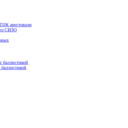
 ТЦК арестовали
 из СИЗО
енных
с баллистикой