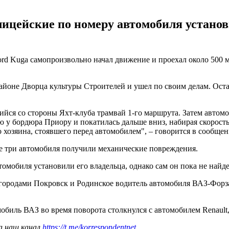
цейские по номеру автомобиля установи
rd Kuga самопроизвольно начал движение и проехал около 500 м
 районе Дворца культуры Строителей и ушел по своим делам. Ос
авшийся со стороны Яхт-клуба трамвай 1-го маршрута. Затем авт
ю у бордюра Приору и покатилась дальше вниз, набирая скорост
его хозяина, стоявшего перед автомобилем", – говорится в сообщен
се три автомобиля получили механические повреждения.
мобиля установили его владельца, однако сам он пока не найде
ду городами Покровск и Родинское водитель автомобиля ВАЗ-Фор
мобиль ВАЗ во время поворота столкнулся с автомобилем Renault,
а наш канал
https://t.me/korrespondentnet