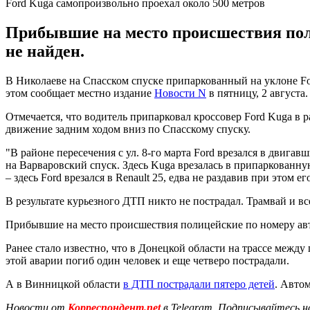
Ford Kuga самопроизвольно проехал около 500 метров
Прибывшие на место происшествия поли
не найден.
В Николаеве на Спасском спуске припаркованный на уклоне Fo
этом сообщает местно издание
Новости N
в пятницу, 2 августа.
Отмечается, что водитель припарковал кроссовер Ford Kuga в
движение задним ходом вниз по Спасскому спуску.
"В районе пересечения с ул. 8-го марта Ford врезался в двиг
на Варваровский спуск. Здесь Kuga врезалась в припаркованну
– здесь Ford врезался в Renault 25, едва не раздавив при этом 
В результате курьезного ДТП никто не пострадал. Трамвай и в
Прибывшие на место происшествия полицейские по номеру авто
Ранее стало известно, что в Донецкой области на трассе меж
этой аварии погиб один человек и еще четверо пострадали.
А в Винницкой области
в ДТП пострадали пятеро детей
. Авто
Новости от
Корреспондент.net
в Telegram. Подписывайтесь н