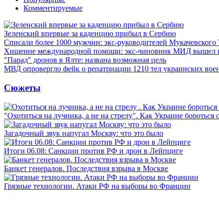
Комментируемые
Зеленский впервые за каденцию прибыл в Сербию
Списали более 1000 мужчин: экс-руководителей Мукачевского
Хищение международной помощи: экс-чиновник МИД вышел
"Парад" дронов в Ялте: названа возможная цель
МВД опровергло фейк о репатриации 1210 тел украинских во
Сюжеты
"Охотиться на лучника, а не на стрелу". Как Украине бороться 
Загадочный звук напугал Москву: что это было
Итоги 06.08: Санкции против РФ и дрон в Лейпциге
Банкет генералов. Последствия взрыва в Москве
Грязные технологии. Атаки РФ на выборы во Франции