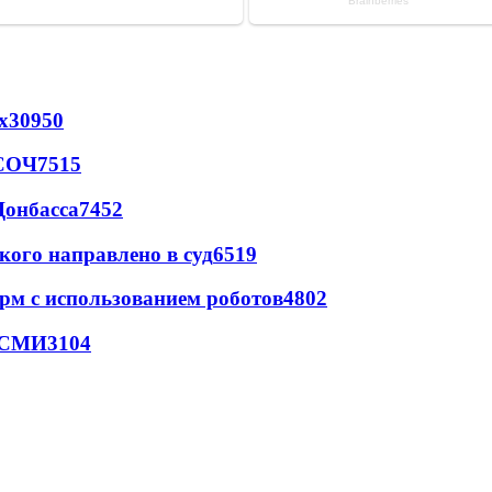
х
30950
 СОЧ
7515
Донбасса
7452
кого направлено в суд
6519
рм с использованием роботов
4802
- СМИ
3104