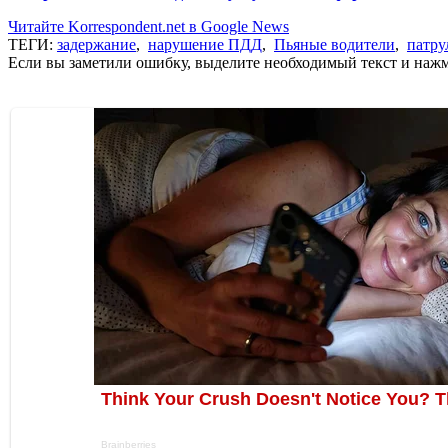
Читайте Korrespondent.net в Google News
ТЕГИ:
задержание
,
нарушение ПДД
,
Пьяные водители
,
патру
Если вы заметили ошибку, выделите необходимый текст и нажми