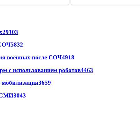
х
29103
 СОЧ
5832
ия военных после СОЧ
4918
рм с использованием роботов
4463
т мобилизации
3659
- СМИ
3043