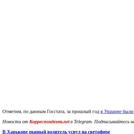
Отметим, по данным Госстата, за прошлый год
в Украине были
Новости от
Корреспондент.net
в Telegram. Подписывайтесь н
В Харькове пьяный водитель уснул на светофоре