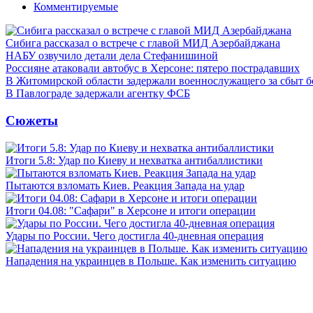
Комментируемые
Сибига рассказал о встрече с главой МИД Азербайджана
НАБУ озвучило детали дела Стефанишиной
Россияне атаковали автобус в Херсоне: пятеро пострадавших
В Житомирской области задержали военнослужащего за сбыт 
В Павлограде задержали агентку ФСБ
Сюжеты
Итоги 5.8: Удар по Киеву и нехватка антибаллистики
Пытаются взломать Киев. Реакция Запада на удар
Итоги 04.08: "Сафари" в Херсоне и итоги операции
Удары по России. Чего достигла 40-дневная операция
Нападения на украинцев в Польше. Как изменить ситуацию