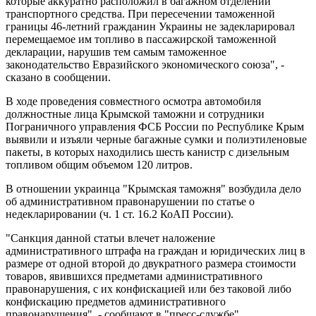
которые аккуратно расположил в багажном отделении
транспортного средства. При пересечении таможенной
границы 46-летний гражданин Украины не задекларировал
перемещаемое им топливо в пассажирской таможенной
декларации, нарушив тем самым таможенное
законодательство Евразийского экономического союза", -
сказано в сообщении.
В ходе проведения совместного осмотра автомобиля
должностные лица Крымской таможни и сотрудники
Пограничного управления ФСБ России по Республике Крым
выявили и изъяли черные багажные сумки и полиэтиленовые
пакеты, в которых находились шесть канистр с дизельным
топливом общим объемом 120 литров.
В отношении украинца "Крымская таможня" возбудила дело
об административном правонарушении по статье о
недекларировании (ч. 1 ст. 16.2 КоАП России).
"Санкция данной статьи влечет наложение
административного штрафа на граждан и юридических лиц в
размере от одной второй до двукратного размера стоимости
товаров, явившихся предметами административного
правонарушения, с их конфискацией или без таковой либо
конфискацию предметов административного
правонарушения", - сообщают в "пресс-службе".