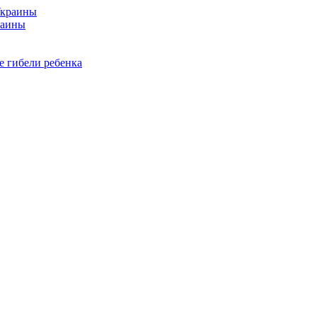
раины
е гибели ребенка