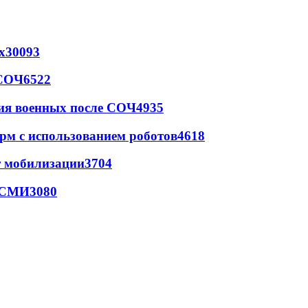
х
30093
 СОЧ
6522
ия военных после СОЧ
4935
рм с использованием роботов
4618
т мобилизации
3704
- СМИ
3080