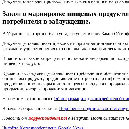
Документ обязывает производителей делать надписи на упако
Закон о маркировке пищевых продуктов
потребителя в заблуждение.
В Украине во вторник, 6 августа, вступает в силу Закон Об и
Документ устанавливает правовые и организационные основы 
граждан и удовлетворения их социальных и экономических инт
В частности, закон запрещает использовать информацию, котор
пищевых продуктов.
Кроме того, документ устанавливает требования к обеспечени
о пищевом продукте; предоставление потребителю информации
предоставлению информации о пищевых продуктах, продажа ко
продуктов, которые продаются в магазине.
Напомним, законопроект
Об информации для потребителей пи
В начале февраля президент
Порошенко подписал соответству
Новости от
Корреспондент.net
в Telegram. Подписывайтесь н
Читайте Korrespondent.net в Google News