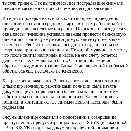
тысячи гривен. Как выяснилось, все пострадавшие снимали
пенсии в кассе банка и их обслуживала одна кассирша.
Во время проверки выяснилось, что во время проведения
операции по снятию средств с карты в кассе, работница банка
проводила две денежные операции. Пока клиент находился у
окна кассы, женщина успевала дважды провести банковскую
операцию - снять сумму необходимую клиенту и несколько
сотен для себя. Так продолжалось до тех пор, пока она не
встретила пристального клиента. Пожилой мужчина заметил,
что после снятия наличных в кассе, на его счету остается
денег меньше, чем должно быть. С этой проблемой он
обратился в администрацию банка. С аналогичной проблемой
обратилось еще несколько пенсионеров.
Как рассказал начальник Вышинского отделения полиции
Владимир Полищук, работниками полиции была изъята
документация по проведению банковских операций этим
работником и направлена ​​на экспертизу. Как выяснилось,
подписи в квитанциях, где снимала деньги кассирша, были
подделаны.
Злоумышленнице объявили о подозрении в совершении
преступлений, предусмотренных ч. 2 ст. 185 УК (кража) и ч.2,
ч.3 ст. 358 УК (подделка документов, печатей, штампов и