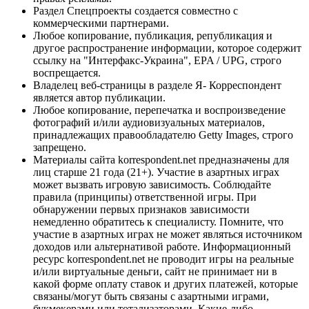
Раздел Спецпроекты создается совместно с
коммерческими партнерами.
Любое копирование, публикация, републикация и
другое распространение информации, которое содержит
ссылку на "Интерфакс-Украина", EPA / UPG, строго
воспрещается.
Владелец веб-страницы в разделе Я- Корреспондент
является автор публикации.
Любое копирование, перепечатка и воспроизведение
фотографий и/или аудиовизуальных материалов,
принадлежащих правообладателю Getty Images, строго
запрещено.
Материалы сайта korrespondent.net предназначены для
лиц старше 21 года (21+). Участие в азартных играх
может вызвать игровую зависимость. Соблюдайте
правила (принципы) ответственной игры. При
обнаружении первых признаков зависимости
немедленно обратитесь к специалисту. Помните, что
участие в азартных играх не может являться источником
доходов или альтернативой работе. Информационный
ресурс korrespondent.net не проводит игры на реальные
и/или виртуальные деньги, сайт не принимает ни в
какой форме оплату ставок и других платежей, которые
связаны/могут быть связаны с азартными играми,
букмекерами или тотализаторами. Какие-либо