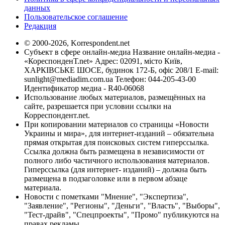
данных
Пользовательское соглашение
Редакция
© 2000-2026, Korrespondent.net
Субъект в сфере онлайн-медиа Название онлайн-медиа -
«КореспонденТ.net» Адрес: 02091, місто Київ,
ХАРКІВСЬКЕ ШОСЕ, будинок 172-Б, офіс 208/1 E-mail:
sunlight@mediadim.com.ua
Телефон: 044-205-43-00
Идентификатор медиа - R40-06068
Использование любых материалов, размещённых на
сайте, разрешается при условии ссылки на
Корреспондент.net.
При копировании материалов со страницы «Новости
Украины и мира», для интернет-изданий – обязательна
прямая открытая для поисковых систем гиперссылка.
Ссылка должна быть размещена в независимости от
полного либо частичного использования материалов.
Гиперссылка (для интернет- изданий) – должна быть
размещена в подзаголовке или в первом абзаце
материала.
Новости с пометками "Мнение", "Экспертиза",
"Заявление", "Регионы", "Деньги", "Власть", "Выборы",
"Тест-драйв", "Спецпроекты", "Промо" публикуются на
правах рекламы.