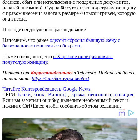
бланков, сбыт или использование поддельных документов,
печатей, штампов). Суд на 60 суток взял под стражу женщину
с правом внесения залога в размере 40 тысяч гривен, которую
она внесла.
Проводится досудебное расследование.
Напомним, что ранее
одессит сбросил бывшую жену с
балкона после попытки ее обокрасть
.
Также сообщалось, что
в Харькове полиция ловила
полуголую женщину
.
Новости от
Корреспондент.net
в Telegram. Подписывайтесь
на наш канал
https://t.me/korrespondentnet
Читайте Korrespondent.net в Google News
ТЕГИ:
банки
,
банк
,
Винница
,
кража
,
пенсионер
,
полиция
Если вы заметили ошибку, выделите необходимый текст и
нажмите Ctrl+Enter, чтобы сообщить об этом редакции.