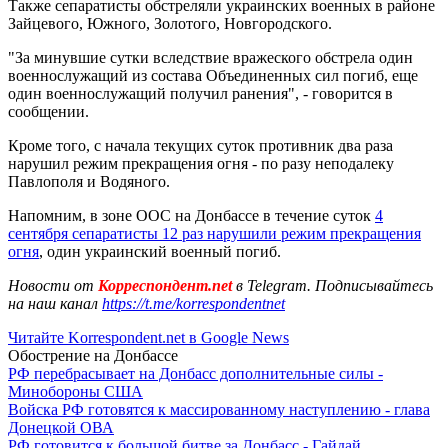
Также сепаратисты обстреляли украинских военных в районе
Зайцевого, Южного, Золотого, Новгородского.
"За минувшие сутки вследствие вражеского обстрела один
военнослужащий из состава Объединенных сил погиб, еще
один военнослужащий получил ранения", - говорится в
сообщении.
Кроме того, с начала текущих суток противник два раза
нарушил режим прекращения огня - по разу неподалеку
Павлополя и Водяного.
Напомним, в зоне ООС на Донбассе в течение суток
4
сентября сепаратисты 12 раз нарушили режим прекращения
огня
, один украинский военный погиб.
Новости от
Корреспондент.net
в Telegram. Подписывайтесь
на наш канал
https://t.me/korrespondentnet
Читайте Korrespondent.net в Google News
Обострение на Донбассе
РФ перебрасывает на Донбасс дополнительные силы -
Минобороны США
Войска РФ готовятся к массированному наступлению - глава
Донецкой ОВА
РФ готовится к большой битве за Донбасс - Гайдай