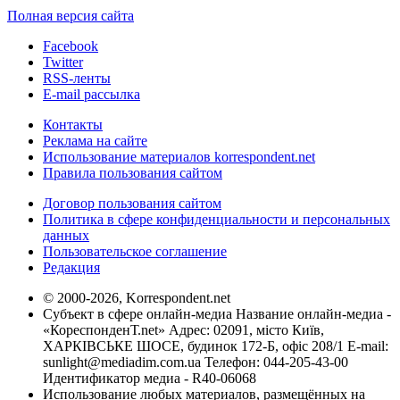
Полная версия сайта
Facebook
Twitter
RSS-ленты
E-mail рассылка
Контакты
Реклама на сайте
Использование материалов korrespondent.net
Правила пользования сайтом
Договор пользования сайтом
Политика в сфере конфиденциальности и персональных
данных
Пользовательское соглашение
Редакция
© 2000-2026, Korrespondent.net
Субъект в сфере онлайн-медиа Название онлайн-медиа -
«КореспонденТ.net» Адрес: 02091, місто Київ,
ХАРКІВСЬКЕ ШОСЕ, будинок 172-Б, офіс 208/1 E-mail:
sunlight@mediadim.com.ua
Телефон: 044-205-43-00
Идентификатор медиа - R40-06068
Использование любых материалов, размещённых на