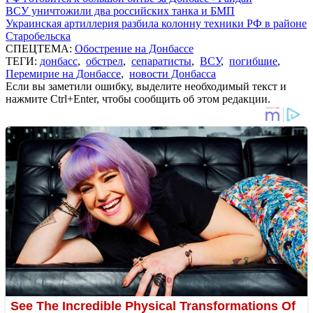
ВСУ уничтожили два российских танка и БМП
Украинская артиллерия разбила колонну техники РФ в районе
Старобельска
СПЕЦТЕМА:
Обострение на Донбассе
ТЕГИ:
донбасс
,
обстрел
,
сепаратисты
,
ВСУ
,
погибшие
,
Перемирие на Донбассе
,
новости Донбасса
Если вы заметили ошибку, выделите необходимый текст и
нажмите Ctrl+Enter, чтобы сообщить об этом редакции.