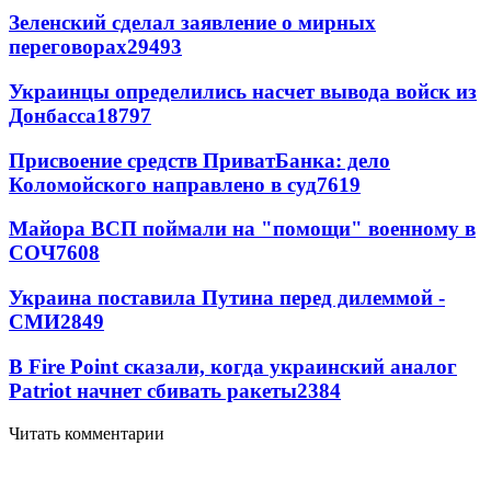
Зеленский сделал заявление о мирных
переговорах
29493
Украинцы определились насчет вывода войск из
Донбасса
18797
Присвоение средств ПриватБанка: дело
Коломойского направлено в суд
7619
Майора ВСП поймали на "помощи" военному в
СОЧ
7608
Украина поставила Путина перед дилеммой -
СМИ
2849
В Fire Point сказали, когда украинский аналог
Patriot начнет сбивать ракеты
2384
Читать комментарии