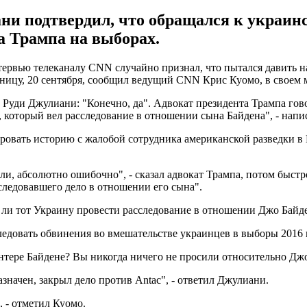
и подтвердил, что обращался к украинс
а Трампа на выборах.
вью телеканалу CNN случайно признал, что пытался давить на 
ницу, 20 сентября, сообщил ведущий CNN Крис Куомо, в своем м
 Руди Джулиани: "Конечно, да". Адвокат президента Трампа гов
 который вел расследование в отношении сына Байдена", - нап
ровать историю с жалобой сотрудника американской разведки в
азали, абсолютно ошибочно", - сказал адвокат Трампа, потом быс
следовавшего дело в отношении его сына".
ли тот Украину провести расследование в отношении Джо Байд
следовать обвинения во вмешательстве украинцев в выборы 2016 
нтере Байдене? Вы никогда ничего не просили относительно Джо
назначен, закрыл дело против Antac", - ответил Джулиани.
 - отметил Куомо.