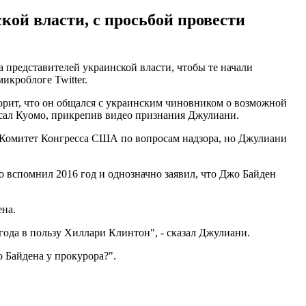
кой власти, с просьбой провести
представителей украинской власти, чтобы те начали
икроблоге Twitter.
орит, что он общался с украинским чиновником о возможной
исал Куомо, прикрепив видео признания Джулиани.
 Комитет Конгресса США по вопросам надзора, но Джулиани
тро вспомнил 2016 год и однозначно заявил, что Джо Байден
ена.
года в пользу Хиллари Клинтон", - сказал Джулиани.
 Байдена у прокурора?".