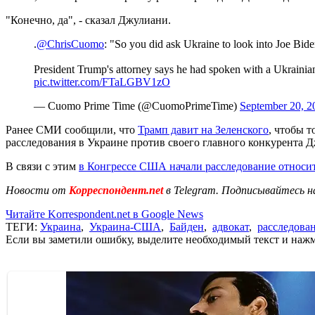
"Конечно, да", - сказал Джулиани.
.
@ChrisCuomo
: "So you did ask Ukraine to look into Joe Bid
President Trump's attorney says he had spoken with a Ukrainian 
pic.twitter.com/FTaLGBV1zO
— Cuomo Prime Time (@CuomoPrimeTime)
September 20, 2
Ранее СМИ сообщили, что
Трамп давит на Зеленского
, чтобы 
расследования в Украине против своего главного конкурента Д
В связи с этим
в Конгрессе США начали расследование относи
Новости от
Корреспондент.net
в Telegram. Подписывайтесь н
Читайте Korrespondent.net в Google News
ТЕГИ:
Украина
,
Украина-США
,
Байден
,
адвокат
,
расследова
Если вы заметили ошибку, выделите необходимый текст и нажми