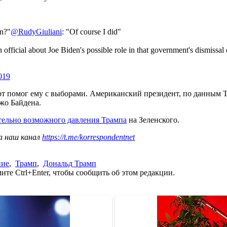
en?"
@RudyGiuliani
: "Of course I did"
official about Joe Biden's possible role in that government's dismissal
019
тот помог ему с выборами. Американский президент, по данным T
жо Байдена.
тельно возможного давления Трампа
на Зеленского.
а наш канал
https://t.me/korrespondentnet
ние
,
Трамп
,
Дональд Трамп
те Ctrl+Enter, чтобы сообщить об этом редакции.