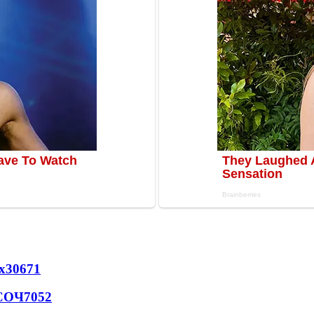
х
30671
 СОЧ
7052