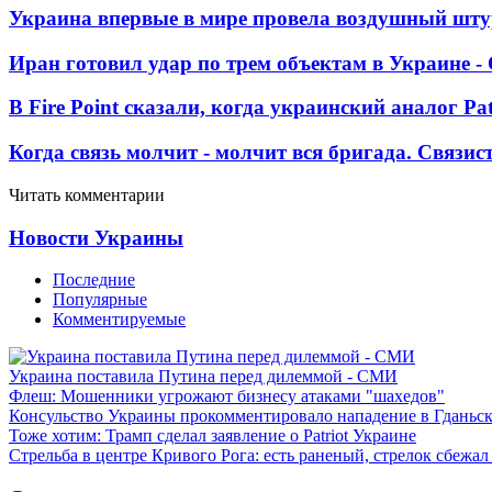
Украина впервые в мире провела воздушный шту
Иран готовил удар по трем объектам в Украине 
В Fire Point сказали, когда украинский аналог Pa
Когда связь молчит - молчит вся бригада. Связи
Читать комментарии
Новости Украины
Последние
Популярные
Комментируемые
Украина поставила Путина перед дилеммой - СМИ
Флеш: Мошенники угрожают бизнесу атаками "шахедов"
Консульство Украины прокомментировало нападение в Гданьс
Тоже хотим: Трамп сделал заявление о Patriot Украине
Стрельба в центре Кривого Рога: есть раненый, стрелок сбежа