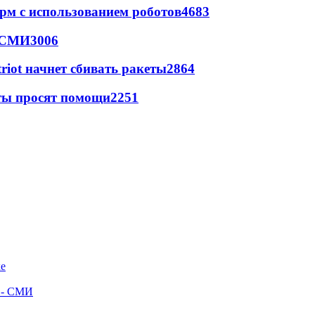
рм с использованием роботов
4683
- СМИ
3006
triot начнет сбивать ракеты
2864
сты просят помощи
2251
ке
л - СМИ