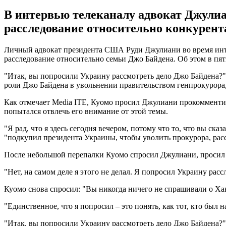
В интервью телеканалу адвокат Джулиан
расследование относительно конкурент
Личный адвокат президента США Руди Джулиани во время интер
расследование относительно семьи Джо Байдена. Об этом в пят
"Итак, вы попросили Украину рассмотреть дело Джо Байдена?"
роли Джо Байдена в увольнении правительством генпрокурора,
Как отмечает Media ITE, Куомо просил Джулиани прокомменти
попытался отвлечь его внимание от этой темы.
"Я рад, что я здесь сегодня вечером, потому что то, что вы ск
"подкупил президента Украины, чтобы уволить прокурора, рас
После небольшой перепалки Куомо спросил Джулиани, просил 
"Нет, на самом деле я этого не делал. Я попросил Украину рас
Куомо снова спросил: "Вы никогда ничего не спрашивали о Ха
"Единственное, что я попросил – это понять, как тот, кто был 
"Итак, вы попросили Украину рассмотреть дело Джо Байдена?",