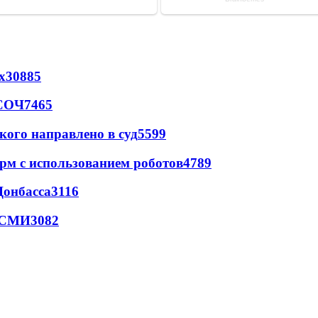
х
30885
 СОЧ
7465
кого направлено в суд
5599
рм с использованием роботов
4789
Донбасса
3116
- СМИ
3082