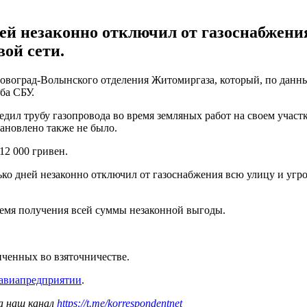
й незаконно отключил от газоснабжени
ой сети.
воград-Волынского отделения Житомиргаза, который, по данным
ба СБУ.
дил трубу газопровода во время земляных работ на своем участк
ановлено также не было.
12 000 гривен.
ько дней незаконно отключил от газоснабжения всю улицу и угр
ремя получения всей суммы незаконной выгоды.
личенных во взяточничестве.
авиапредприятии
.
а наш канал
https://t.me/korrespondentnet