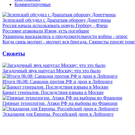
Комментируемые
Зеленский обсудил с Драпатым оборону Донетчины
Россия начала использовать новую Герберу - Флеш
Россияне атаковали Изюм, есть погибшие
Украинцы высказались о продолжительности войны - опрос
Когда связь молчит - молчит вся бригада. Связисты просят по
Сюжеты
Загадочный звук напугал Москву: что это было
Итоги 06.08: Санкции против РФ и дрон в Лейпциге
Банкет генералов. Последствия взрыва в Москве
Грязные технологии. Атаки РФ на выборы во Франции
Эскалация для Европы. Российский дрон в Лейпциге