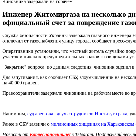
Чиновника задержали на горячем
Инженер Житомиргаза на несколько дне
официальный счет за повреждение газов
Служба безопасности Украины задержала главного инженера Но
отключил от газоснабжения улицу города, сообщает пресс-служ
Оперативники установили, что местный житель случайно повре
участок и никаких предупредительных знаков газовщиками уст
"Закрытие" вопроса, по данным следствия, чиновник оценил в 
Для запугивания, как сообщает СБУ, злоумышленник на нескол
на 40 000 гривен.
Правоохранители задержали чиновника на рабочем месте во в
Напомним,
суд арестовал двух сотрудников Института рака
, у
Ранее в СБУ заявили о
миллионных хищениях на Харьковском 
Новости от
Корреспондент.net
в Telegram. Подписывайтесь н