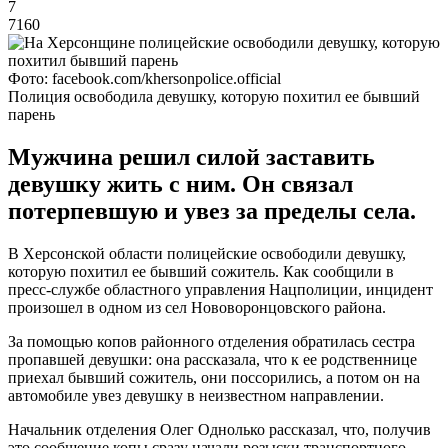
7
7160
Фото: facebook.com/khersonpolice.official
Полиция освободила девушку, которую похитил ее бывший
парень
Мужчина решил силой заставить
девушку жить с ним. Он связал
потерпевшую и увез за пределы села.
В Херсонской области полицейские освободили девушку,
которую похитил ее бывший сожитель. Как сообщили в
пресс-службе областного управления Нацполиции, инцидент
произошел в одном из сел Нововоронцовского района.
За помощью копов районного отделения обратилась сестра
пропавшей девушки: она рассказала, что к ее родственнице
приехал бывший сожитель, они поссорились, а потом он на
автомобиле увез девушку в неизвестном направлении.
Начальник отделения Олег Однолько рассказал, что, получив
это сообщение копы сразу начали розыски транспортного