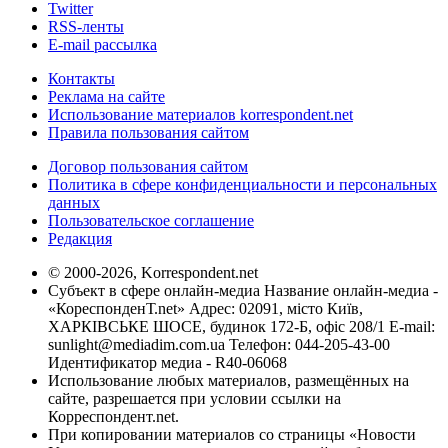
Twitter
RSS-ленты
E-mail рассылка
Контакты
Реклама на сайте
Использование материалов korrespondent.net
Правила пользования сайтом
Договор пользования сайтом
Политика в сфере конфиденциальности и персональных
данных
Пользовательское соглашение
Редакция
© 2000-2026, Korrespondent.net
Субъект в сфере онлайн-медиа Название онлайн-медиа -
«КореспонденТ.net» Адрес: 02091, місто Київ,
ХАРКІВСЬКЕ ШОСЕ, будинок 172-Б, офіс 208/1 E-mail:
sunlight@mediadim.com.ua
Телефон: 044-205-43-00
Идентификатор медиа - R40-06068
Использование любых материалов, размещённых на
сайте, разрешается при условии ссылки на
Корреспондент.net.
При копировании материалов со страницы «Новости