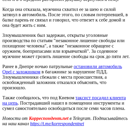
Когда она отказала, мужчина схватил ее за шею и силой
затянул в автомобиль. После этого, по словам потерпевшей, в
балке парень ее связал и говорил, что отвезет к себе домой и
она будет жить с ним.
Злоумышленник был задержан, открыты уголовные
производства по статьям "незаконное лишение свободы или
похищение человека", а также "незаконное обращене с
оружием, боеприпасами или взрывчаткой". За содеянное
мужчине может грозить лишение свободы на срок до пяти лет.
Ранее в Днепре ночью патрульные
остановили автомобиль
Opel с заложником
в багажнике за нарушение ПДД.
Злоумышленники сбежали с места происшествия, а
освобожденный заложник отказался объяснять, что
произошло.
Также сообщалось, что под Киевом
таксист посадил клиента
на цепь
. Пострадавший нашел в помещении инструменты и
сумел самостоятельно освободиться после семи часов плена.
Новости от
Корреспондент.net
в Telegram. Подписывайтесь
на наш канал
https://t.me/korrespondentnet