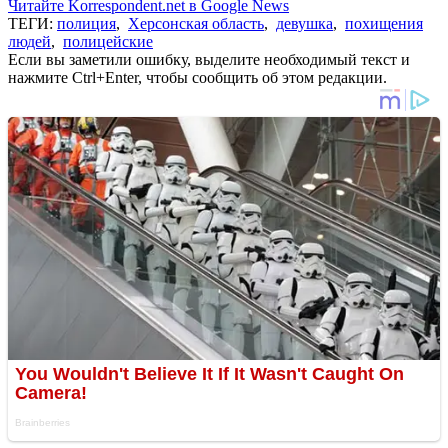
Читайте Korrespondent.net в Google News
ТЕГИ:
полиция
,
Херсонская область
,
девушка
,
похищения
людей
,
полицейские
Если вы заметили ошибку, выделите необходимый текст и
нажмите Ctrl+Enter, чтобы сообщить об этом редакции.