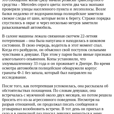
средства – Mercedes серого цвета: почти два часа экипажи
проверяли улицы населенного пункта и лесополосы. Возле
балки недалеко от водохранилища полицейские заметили
свежие следы от шин, которые вели к берегу. Стражи порядка
спустились в овраг и через несколько метров заметили
разыскиваемый автомобиль.
В салоне машины лежала связанная скотчем 22-летняя
потерпевшая – она была напугана и находилась в шоковом
состоянии. В свою очередь, водитель в этот момент спал.
Когда его разбудили, он объяснил свой поступок сильными
чувствами к девушке. При этом у парня были явные признаки
алкогольного опьянения. Копы установили, что
злоумышленнику 33 года и он проживает в Днепре. Во время
осмотра автомобиля полицейские обнаружили корпус
гранаты Ф-1 без запала, который был направлен на
исследование.
После того, как потерпевшая успокоилась, она рассказала об
обстоятельствах похищения. По словам девушки, она
встречалась с мужчиной около двух месяцев, но потом решила
бросить его из-за агрессивного поведения. Несмотря на
разрыв отношений, он продолжал писать сообщения и
уговаривал возобновить встречи. В тот день он приехал в
село и в очередной раз просил девушку вернуться к нему.