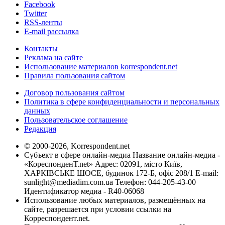
Facebook
Twitter
RSS-ленты
E-mail рассылка
Контакты
Реклама на сайте
Использование материалов korrespondent.net
Правила пользования сайтом
Договор пользования сайтом
Политика в сфере конфиденциальности и персональных
данных
Пользовательское соглашение
Редакция
© 2000-2026, Korrespondent.net
Субъект в сфере онлайн-медиа Название онлайн-медиа -
«КореспонденТ.net» Адрес: 02091, місто Київ,
ХАРКІВСЬКЕ ШОСЕ, будинок 172-Б, офіс 208/1 E-mail:
sunlight@mediadim.com.ua
Телефон: 044-205-43-00
Идентификатор медиа - R40-06068
Использование любых материалов, размещённых на
сайте, разрешается при условии ссылки на
Корреспондент.net.