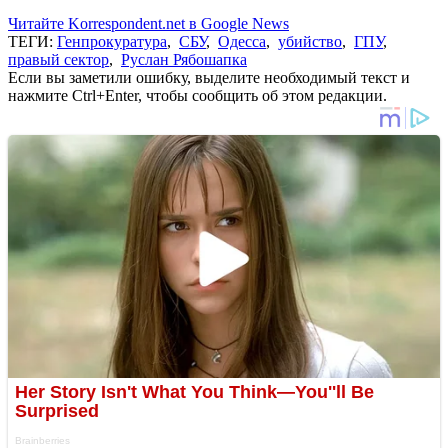
Читайте Korrespondent.net в Google News
ТЕГИ:
Генпрокуратура
,
СБУ
,
Одесса
,
убийство
,
ГПУ
,
правый сектор
,
Руслан Рябошапка
Если вы заметили ошибку, выделите необходимый текст и
нажмите Ctrl+Enter, чтобы сообщить об этом редакции.