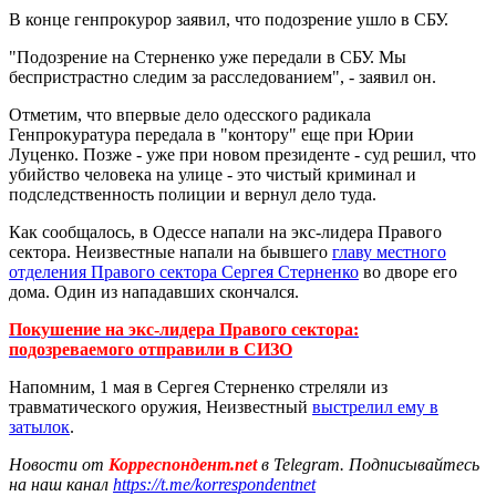
В конце генпрокурор заявил, что подозрение ушло в СБУ.
"Подозрение на Стерненко уже передали в СБУ. Мы
беспристрастно следим за расследованием", - заявил он.
Отметим, что впервые дело одесского радикала
Генпрокуратура передала в "контору" еще при Юрии
Луценко. Позже - уже при новом президенте - суд решил, что
убийство человека на улице - это чистый криминал и
подследственность полиции и вернул дело туда.
Как сообщалось, в Одессе напали на экс-лидера Правого
сектора. Неизвестные напали на бывшего
главу местного
отделения Правого сектора Сергея Стерненко
во дворе его
дома. Один из нападавших скончался.
Покушение на экс-лидера Правого сектора:
подозреваемого отправили в СИЗО
Напомним, 1 мая в Сергея Стерненко стреляли из
травматического оружия, Неизвестный
выстрелил ему в
затылок
.
Новости от
Корреспондент.net
в Telegram. Подписывайтесь
на наш канал
https://t.me/korrespondentnet