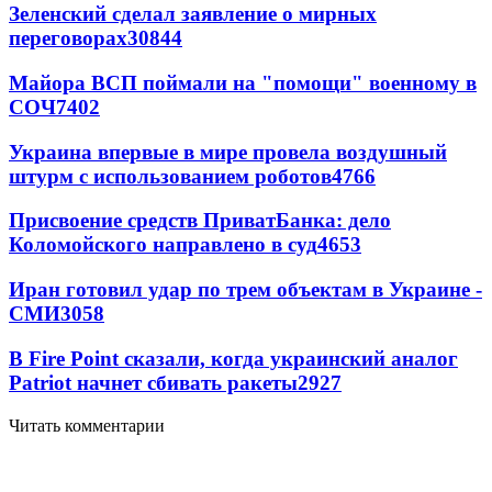
Зеленский сделал заявление о мирных
переговорах
30844
Майора ВСП поймали на "помощи" военному в
СОЧ
7402
Украина впервые в мире провела воздушный
штурм с использованием роботов
4766
Присвоение средств ПриватБанка: дело
Коломойского направлено в суд
4653
Иран готовил удар по трем объектам в Украине -
СМИ
3058
В Fire Point сказали, когда украинский аналог
Patriot начнет сбивать ракеты
2927
Читать комментарии