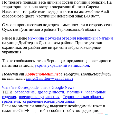
По тревоге подняли весь личный состав полиции области. На
территории региона введен оперативный план Сирена.
Известно, что грабители передвигаются на автомобиле Audi
серебряного цвета, частичный номерной знак ВО 86**.
С места происшествия подозреваемые поехали в сторону села
Сухостав Гусятинского района Тернопольской области.
Ранее в Киеве
мужчина с ружьем ограбил ювелирный магазин
на улице Драйзера в Деснянском районе. При отсутствии
охранника, он разбил две витрины и забрал ювелирные
украшения.
Также сообщалось, что в Черновцах продавщица ювелирного
магазина за месяц
украла украшений на миллион
.
Новости от
Корреспондент.net
в Telegram. Подписывайтесь
на наш канал
https://t.me/korrespondentnet
Читайте Korrespondent.net в Google News
ТЕГИ:
ограбление
,
драгоценности
,
полиция
,
ювелирные
изделия
,
ювелирные украшения
,
Тернопольская область
,
грабители
,
ограбление ювелирной лавки
Если вы заметили ошибку, выделите необходимый текст и
нажмите Ctrl+Enter, чтобы сообщить об этом редакции.