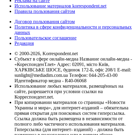
Реклама на сайте
Использование материалов korrespondent.net
Правила пользования сайтом
Договор пользования сайтом
Политика в сфере конфиденциальности и персональных
данных
Пользовательское соглашение
Редакция
© 2000-2026, Korrespondent.net
Субъект в сфере онлайн-медиа Название онлайн-медиа -
«КореспонденТ.net» Адрес: 02091, місто Київ,
ХАРКІВСЬКЕ ШОСЕ, будинок 172-Б, офіс 208/1 E-mail:
sunlight@mediadim.com.ua
Телефон: 044-205-43-00
Идентификатор медиа - R40-06068
Использование любых материалов, размещённых на
сайте, разрешается при условии ссылки на
Корреспондент.net.
При копировании материалов со страницы «Новости
Украины и мира», для интернет-изданий – обязательна
прямая открытая для поисковых систем гиперссылка.
Ссылка должна быть размещена в независимости от
полного либо частичного использования материалов.
Гиперссылка (для интернет- изданий) – должна быть
размещена в подзаголовке или в первом абзаце