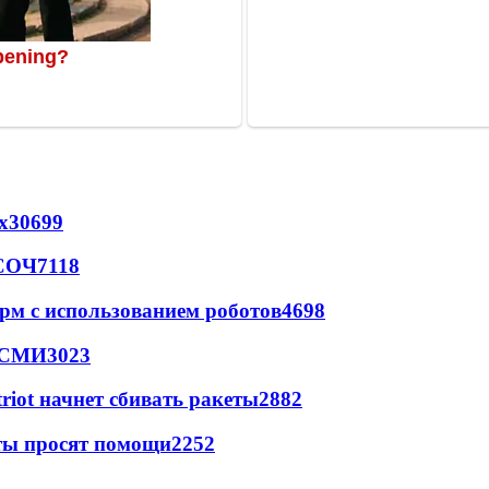
х
30699
 СОЧ
7118
рм с использованием роботов
4698
- СМИ
3023
triot начнет сбивать ракеты
2882
сты просят помощи
2252