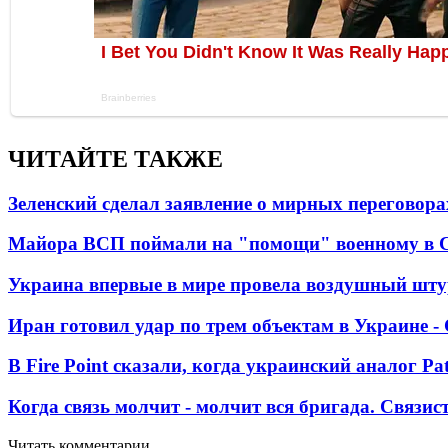
ЧИТАЙТЕ ТАКЖЕ
Зеленский сделал заявление о мирных переговора
Майора ВСП поймали на "помощи" военному в
Украина впервые в мире провела воздушный шту
Иран готовил удар по трем объектам в Украине 
В Fire Point сказали, когда украинский аналог Pa
Когда связь молчит - молчит вся бригада. Связи
Читать комментарии