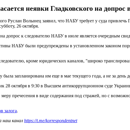
касается неявки Гладковского на допрос
о Руслан Волынец заявил, что НАБУ требует у суда привлечь Гл
убботу, 26 октября.
е на допрос к следователю НАБУ в июле является очередным сви
ктивы НАБУ были предупреждены в установленном законом поря
 следователю, кроме юридических каналов, "широко транслирова
 была запланирована им еще в мае текущего года, а не за день д
ник 28 октября в 9:30 в Высшем антикоррупционном суде Украин
и меру пречесения в виде содержания под стражей, но с возможн
в залога
.
а наш канал
https://t.me/korrespondentnet