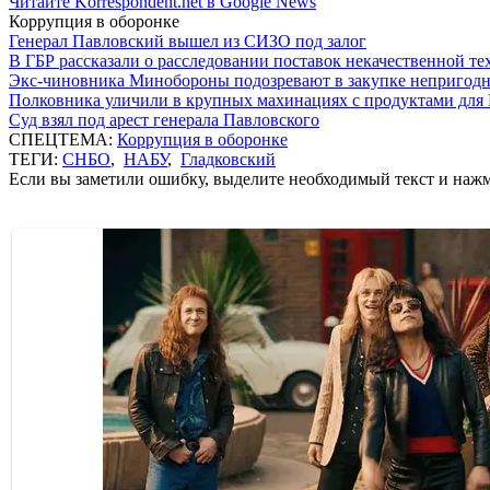
Читайте Korrespondent.net в Google News
Коррупция в оборонке
Генерал Павловский вышел из СИЗО под залог
В ГБР рассказали о расследовании поставок некачественной т
Экс-чиновника Минобороны подозревают в закупке непригод
Полковника уличили в крупных махинациях с продуктами для
Суд взял под арест генерала Павловского
СПЕЦТЕМА:
Коррупция в оборонке
ТЕГИ:
СНБО
,
НАБУ
,
Гладковский
Если вы заметили ошибку, выделите необходимый текст и нажми