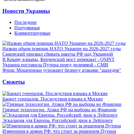
Новости Украины
Последние
Популярные
Комментируемые
Назван объем помощи НАТО Украине на 2026-2027 годы
Сикорский призвал сбивать ракеты РФ над Украиной
В Крыму взрывы, Керченский мост перекрыт - OSINT
Украина поставила Путина перед дилеммой - СМИ
Флеш: Мошенники угрожают бизнесу атаками "шахедов"
Сюжеты
Банкет генералов. Последствия взрыва в Москве
Грязные технологии. Атаки РФ на выборы во Франции
Эскалация для Европы. Российский дрон в Лейпциге
Изменения в армии РФ: что стоит за решением Путина