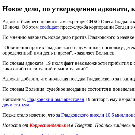
Новое дело, по утверждению адвоката, 
Адвокат бывшего первого замсекретаря СНБО Олега Гладковског
19 июля. Об этом
сообщает
пресс-служба корпорации Богдан в с
По мнению адвоката, новое дело против Гладковского о неявк
"Обвинения против Гладковского надуманные, поскольку дете
определенный ими день и время", - заявляет Волынец.
По словам адвоката, 19 июля факт невозможности прибытия к
каких-либо инсинуаций и манипуляций".
Адвокат добавил, что июльская поездка Гладковского за границу
По словам Волынца, судебное заседание состоится в понедель
Напомним,
Гладковский был арестован
19 октября, ему избрал
двум статьям
.
Позже стало изветно, что
за Гладковского внесли 10,6 миллионо
Новости от
Корреспондент.net
в Telegram. Подписывайтесь н