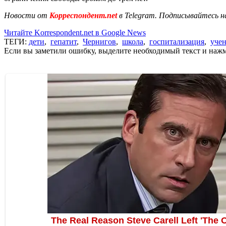
Новости от
Корреспондент.net
в Telegram. Подписывайтесь н
Читайте Korrespondent.net в Google News
ТЕГИ:
дети
,
гепатит
,
Чернигов
,
школа
,
госпитализация
,
уче
Если вы заметили ошибку, выделите необходимый текст и нажми