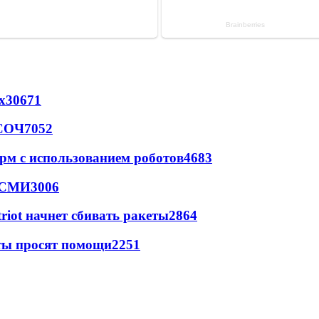
х
30671
 СОЧ
7052
рм с использованием роботов
4683
- СМИ
3006
triot начнет сбивать ракеты
2864
сты просят помощи
2251