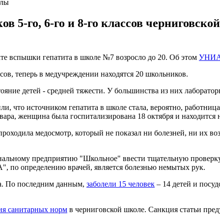
олы
в 5-го, 6-го и 8-го классов черниговск
ате вспышки гепатита в школе №7 возросло до 20. Об этом
УНИ
ссов, теперь в медучреждении находятся 20 школьников.
тояние детей - средней тяжести. У большинства из них лаборато
ли, что источником гепатита в школе стала, вероятно, работниц
вара, женщина была госпитализирована 18 октября и находится
 проходила медосмотр, который не показал ни болезней, ни их 
унальному предприятию "Школьное" ввести тщательную проверку
А", по определению врачей, является болезнью немытых рук.
а. По последним данным,
заболели 15 человек
– 14 детей и посу
ия санитарных норм
в черниговской школе. Санкция статьи пред