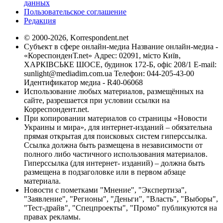
данных
Пользовательское соглашение
Редакция
© 2000-2026, Korrespondent.net
Субъект в сфере онлайн-медиа Название онлайн-медиа -
«КореспонденТ.net» Адрес: 02091, місто Київ,
ХАРКІВСЬКЕ ШОСЕ, будинок 172-Б, офіс 208/1 E-mail:
sunlight@mediadim.com.ua
Телефон: 044-205-43-00
Идентификатор медиа - R40-06068
Использование любых материалов, размещённых на
сайте, разрешается при условии ссылки на
Корреспондент.net.
При копировании материалов со страницы «Новости
Украины и мира», для интернет-изданий – обязательна
прямая открытая для поисковых систем гиперссылка.
Ссылка должна быть размещена в независимости от
полного либо частичного использования материалов.
Гиперссылка (для интернет- изданий) – должна быть
размещена в подзаголовке или в первом абзаце
материала.
Новости с пометками "Мнение", "Экспертиза",
"Заявление", "Регионы", "Деньги", "Власть", "Выборы",
"Тест-драйв", "Спецпроекты", "Промо" публикуются на
правах рекламы.