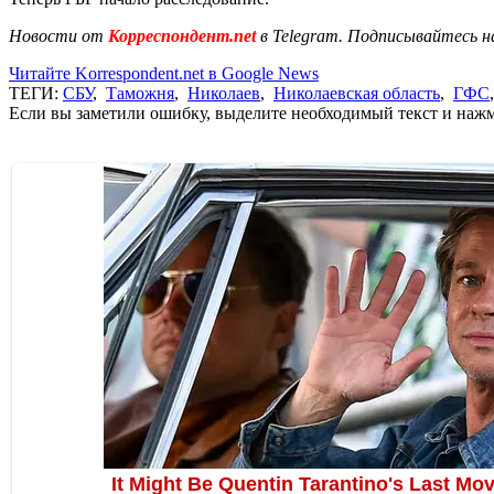
Новости от
Корреспондент.net
в Telegram. Подписывайтесь н
Читайте Korrespondent.net в Google News
ТЕГИ:
СБУ
,
Таможня
,
Николаев
,
Николаевская область
,
ГФС
Если вы заметили ошибку, выделите необходимый текст и нажми