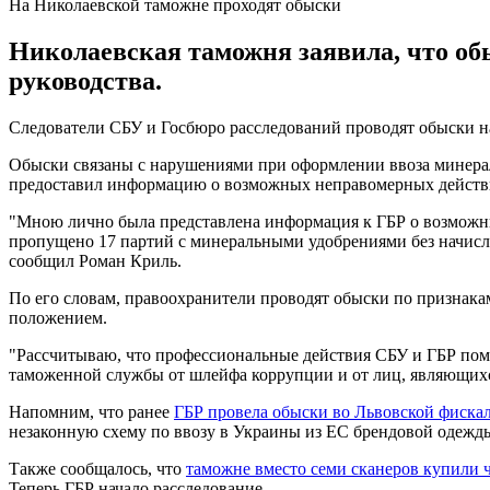
На Николаевской таможне проходят обыски
Николаевская таможня заявила, что о
руководства.
Следователи СБУ и Госбюро расследований проводят обыски н
Обыски связаны с нарушениями при оформлении ввоза минера
предоставил информацию о возможных неправомерных действ
"Мною лично была представлена ​​информация к ГБР о возможн
пропущено 17 партий с минеральными удобрениями без начислен
сообщил Роман Криль.
По его словам, правоохранители проводят обыски по признак
положением.
"Рассчитываю, что профессиональные действия СБУ и ГБР помо
таможенной службы от шлейфа коррупции и от лиц, являющихс
Напомним, что ранее
ГБР провела обыски во Львовской фиска
незаконную схему по ввозу в Украины из ЕС брендовой одежд
Также сообщалось, что
таможне вместо семи сканеров купили 
Теперь ГБР начало расследование.