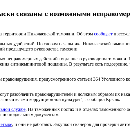
быски связаны с возможными неправом
а территории Николаевской таможни. Об этом
сообщает
пресс-сл
льных удобрений. По словам начальника Николаевской таможни
ий предыдущего руководства таможни.
ых неправомерных действий тогдашнего руководства таможни. В 
ия антидемпинговой пошлины. В результате есть подозрение, чт
ам правонарушения, предусмотренного статьей 364 Уголовного 
гут разоблачить правонарушителей и должным образом их наказ
я носителями коррупционной культуры", - сообщил Крыль.
льной службе
. На таможенных постах и в отделах таможенного о
ы по поддельным документам.
четыре
, и они не работают. Закупкой сканеров для проверки авт