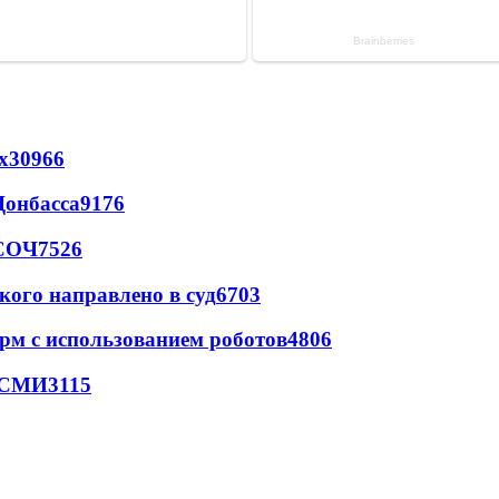
х
30966
Донбасса
9176
 СОЧ
7526
кого направлено в суд
6703
рм с использованием роботов
4806
- СМИ
3115