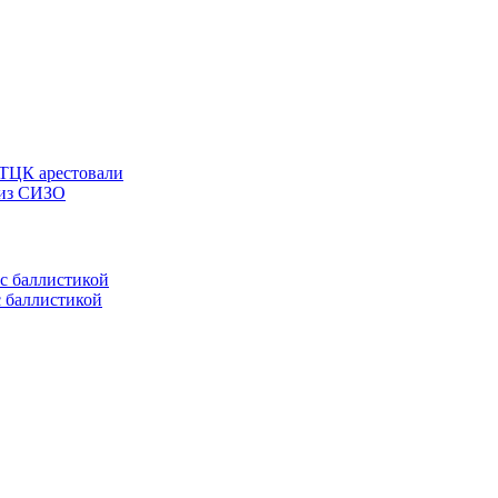
 ТЦК арестовали
 из СИЗО
с баллистикой