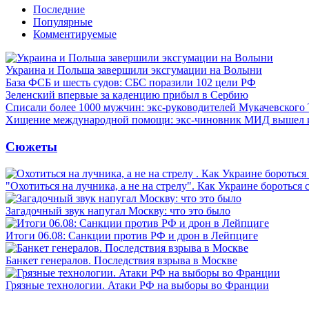
Последние
Популярные
Комментируемые
Украина и Польша завершили эксгумации на Волыни
База ФСБ и шесть судов: СБС поразили 102 цели РФ
Зеленский впервые за каденцию прибыл в Сербию
Списали более 1000 мужчин: экс-руководителей Мукачевского
Хищение международной помощи: экс-чиновник МИД вышел
Сюжеты
"Охотиться на лучника, а не на стрелу". Как Украине бороться 
Загадочный звук напугал Москву: что это было
Итоги 06.08: Санкции против РФ и дрон в Лейпциге
Банкет генералов. Последствия взрыва в Москве
Грязные технологии. Атаки РФ на выборы во Франции