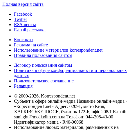
Полная версия сайта
Facebook
Twitter
RSS-ленты
E-mail рассылка
Контакты
Реклама на сайте
Использование материалов korrespondent.net
Правила пользования сайтом
Договор пользования сайтом
Политика в сфере конфиденциальности и персональных
данных
Пользовательское соглашение
Редакция
© 2000-2026, Korrespondent.net
Субъект в сфере онлайн-медиа Название онлайн-медиа -
«КореспонденТ.net» Адрес: 02091, місто Київ,
ХАРКІВСЬКЕ ШОСЕ, будинок 172-Б, офіс 208/1 E-mail:
sunlight@mediadim.com.ua
Телефон: 044-205-43-00
Идентификатор медиа - R40-06068
Использование любых материалов, размещённых на