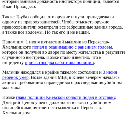
который занимал должность инспектора полиции, является
Иван Приходько.
Также Труба сообщил, что оружие и пули принадлежали
одному из правоохранителей. Чтобы отыскать оружие
правоохранители осмотрели все заброшенные здания города,
а также все водоемы. Но так его и не нашли.
Напомним, 1 июня пятилетний мальчик из Переяслав-
Хмельницкого
попал в реанимацию с ранением головы
,
которое он получил во дворе по месту жительства в результате
случайного выстрела. Позже стало известно, что к
инциденту
причастны два работника полиции
.
Мальчик находился в крайне тяжелом состоянии и
3 июня
ребенок умер
. Возле здания МВД в Киеве вечером началась
акция с требованием справедливого расследования убийства
мальчика.
Позже
глава полиции Киевской области подал в отставку
.
Дмитрий Ценов ушел с должности в связи с убийством
полицейскими пятилетнего мальчика в Переяслав-
Хмельницком.