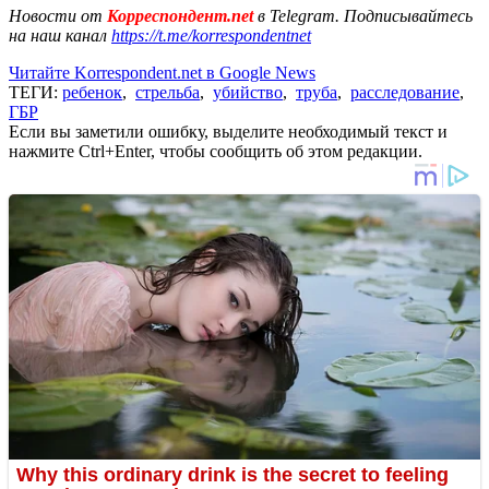
Новости от
Корреспондент.net
в Telegram. Подписывайтесь
на наш канал
https://t.me/korrespondentnet
Читайте Korrespondent.net в Google News
ТЕГИ:
ребенок
,
стрельба
,
убийство
,
труба
,
расследование
,
ГБР
Если вы заметили ошибку, выделите необходимый текст и
нажмите Ctrl+Enter, чтобы сообщить об этом редакции.