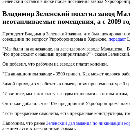
Зеленский остался в шоке после посещения завода Укроборонп
Владимир Зеленский посетил завод Мал
неотапливаемые помещения, а с 2009 го
Президент Владимир Зеленский заявил, что был шокирован пос
совещании по вопросу Укроборонпрома в Харькове,
передает
LB
"Мы были на авиазаводе, на легендарном заводе Малышева... Вы 
Что происходит с нашими предприятиями?" - сказал Зеленский
Он добавил, что рабочим на заводах платят копейки.
"На авиационном заводе - 3500 гривен. Как может человек рабо
Зимой приходится работать в помещениях при температуре 0 гр
"Извините, мы как к скоту к людям относимся - а потом хотим,
Он также добавил, что 10% предприятий Укроборонпрома наход
"Есть прекрасные самолеты, есть прекрасные конструкторы, то
Напомним, что ранее
Зеленский дал задания по ликвидации к
админуслуги в электронный формат.