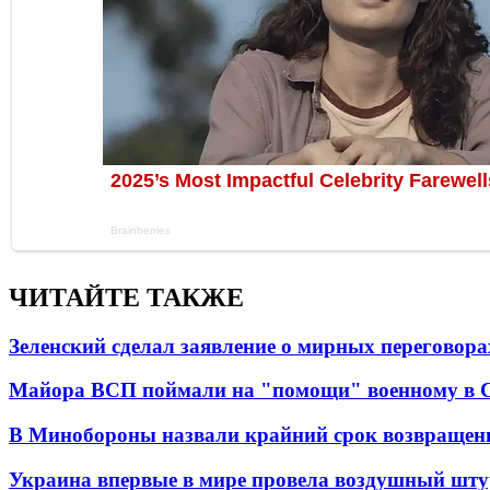
ЧИТАЙТЕ ТАКЖЕ
Зеленский сделал заявление о мирных переговора
Майора ВСП поймали на "помощи" военному в
В Минобороны назвали крайний срок возвращен
Украина впервые в мире провела воздушный шту