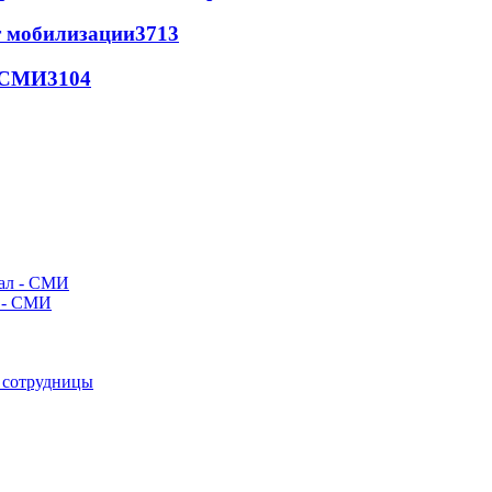
т мобилизации
3713
- СМИ
3104
л - СМИ
е сотрудницы