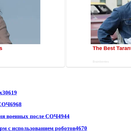
х
30619
 СОЧ
6968
ия военных после СОЧ
4944
рм с использованием роботов
4670