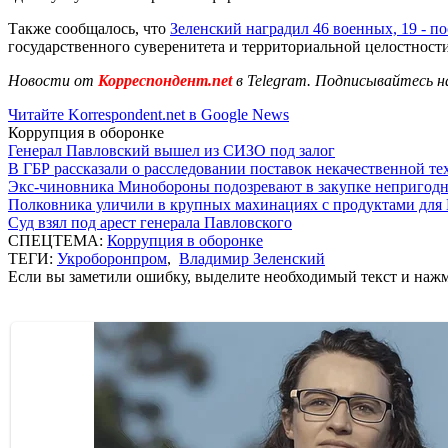
Также сообщалось, что
Зеленский наградил 46 военных, 19 - п
государственного суверенитета и территориальной целостност
Новости от
Корреспондент.net
в Telegram. Подписывайтесь н
Читайте Korrespondent.net в Google News
Коррупция в оборонке
Генерал Павловский вышел из СИЗО под залог
В ГБР рассказали о расследовании поставок некачественной т
Экс-чиновника Минобороны подозревают в закупке непригод
Полковника уличили в крупных махинациях с продуктами для
Суд взял под арест генерала Павловского
СПЕЦТЕМА:
Коррупция в оборонке
ТЕГИ:
Укроборонпром
,
Владимир Зеленский
Если вы заметили ошибку, выделите необходимый текст и нажми