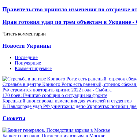
Правительство приняло изменения по отсрочке о
Иран готовил удар по трем объектам в Украине 
Читать комментарии
Новости Украины
Последние
Популярные
Комментируемые
Стрельба в центре Кривого Рога: есть раненый, стрелок сбежа
РФ стремится повторить кризис 2022 года - Сыбига
170 боев: Генштаб сообщил о ситуации на фронте
Корецький анонсировал изменения для учителей и студентов
В Павлограде удар РФ уничтожил депо Укрпочты: погибли дв
Сюжеты
Банкет генералов. Последствия взрыва в Москве