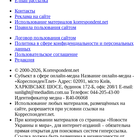
E-mail рассылка
Контакты
Реклама на сайте
Использование материалов korrespondent.net
Правила пользования сайтом
Договор пользования сайтом
Политика в сфере конфиденциальности и персональных
данных
Пользовательское соглашение
Редакция
© 2000-2026, Korrespondent.net
Субъект в сфере онлайн-медиа Название онлайн-медиа -
«КореспонденТ.net» Адрес: 02091, місто Київ,
ХАРКІВСЬКЕ ШОСЕ, будинок 172-Б, офіс 208/1 E-mail:
sunlight@mediadim.com.ua
Телефон: 044-205-43-00
Идентификатор медиа - R40-06068
Использование любых материалов, размещённых на
сайте, разрешается при условии ссылки на
Корреспондент.net.
При копировании материалов со страницы «Новости
Украины и мира», для интернет-изданий – обязательна
прямая открытая для поисковых систем гиперссылка.
Ссылка должна быть размещена в независимости от