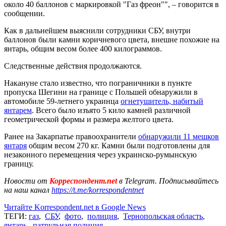
около 40 баллонов с маркировкой "Газ фреон"", – говорится в
сообщении.
Как в дальнейшем выяснили сотрудники СБУ, внутри
баллонов были камни коричневого цвета, внешне похожие на
янтарь, общим весом более 400 килограммов.
Следственные действия продолжаются.
Накануне стало известно, что пограничники в пункте
пропуска Шегини на границе с Польшей обнаружили в
автомобиле 59-летнего украинца
огнетушитель, набитый
янтарем
. Всего было изъято 5 кило камней различной
геометрической формы и размера желтого цвета.
Ранее на Закарпатье правоохранители
обнаружили 11 мешков
янтаря
общим весом 270 кг. Камни были подготовлены для
незаконного перемещения через украинско-румынскую
границу.
Новости от
Корреспондент.net
в Telegram. Подписывайтесь
на наш канал
https://t.me/korrespondentnet
Читайте Korrespondent.net в Google News
ТЕГИ:
газ
,
СБУ
,
фото
,
полиция
,
Тернопольская область
,
янтарь
,
патрульная полиция