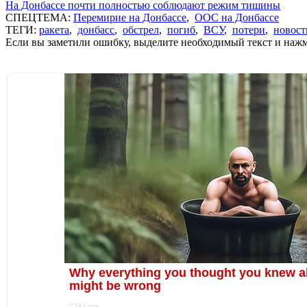
На Донбассе почти полностью соблюдают режим тишины
СПЕЦТЕМА:
Перемирие на Донбассе
,
ООС на Донбассе
ТЕГИ:
ракета
,
донбасс
,
обстрел
,
погиб
,
ВСУ
,
потери
,
новост
Если вы заметили ошибку, выделите необходимый текст и нажми