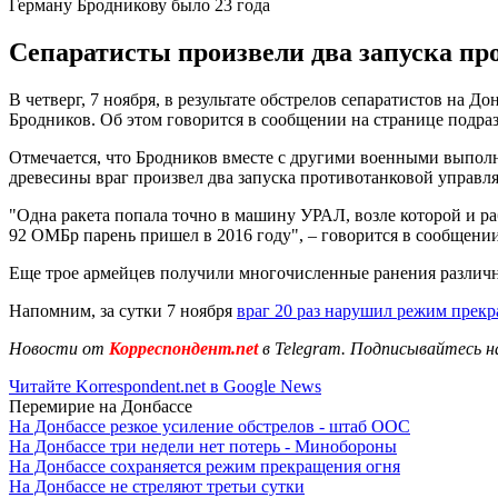
Герману Бродникову было 23 года
Сепаратисты произвели два запуска пр
В четверг, 7 ноября, в результате обстрелов сепаратистов на
Бродников. Об этом говорится в сообщении на странице подра
Отмечается, что Бродников вместе с другими военными выполн
древесины враг произвел два запуска противотанковой управл
"Одна ракета попала точно в машину УРАЛ, возле которой и р
92 ОМБр парень пришел в 2016 году", – говорится в сообщении
Еще трое армейцев получили многочисленные ранения различно
Напомним, за сутки 7 ноября
враг 20 раз нарушил режим прек
Новости от
Корреспондент.net
в Telegram. Подписывайтесь н
Читайте Korrespondent.net в Google News
Перемирие на Донбассе
На Донбассе резкое усиление обстрелов - штаб ООС
На Донбассе три недели нет потерь - Минобороны
На Донбассе сохраняется режим прекращения огня
На Донбассе не стреляют третьи сутки