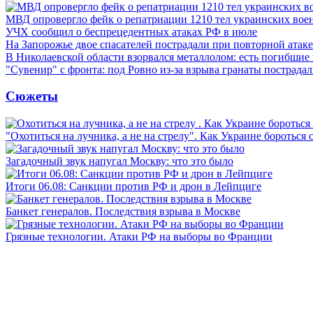
МВД опровергло фейк о репатриации 1210 тел украинских во
УЧХ сообщил о беспрецедентных атаках РФ в июле
На Запорожье двое спасателей пострадали при повторной атак
В Николаевской области взорвался металлолом: есть погибшие
"Сувенир" с фронта: под Ровно из-за взрыва гранаты пострада
Сюжеты
"Охотиться на лучника, а не на стрелу". Как Украине бороться 
Загадочный звук напугал Москву: что это было
Итоги 06.08: Санкции против РФ и дрон в Лейпциге
Банкет генералов. Последствия взрыва в Москве
Грязные технологии. Атаки РФ на выборы во Франции