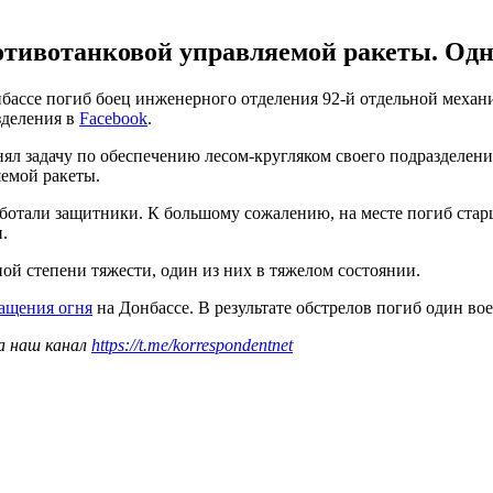
отивотанковой управляемой ракеты. Одн
 Донбассе погиб боец инженерного отделения 92-й отдельной ме
зделения в
Facebook
.
ял задачу по обеспечению лесом-кругляком своего подразделен
яемой ракеты.
аботали защитники. К большому сожалению, на месте погиб стар
.
й степени тяжести, один из них в тяжелом состоянии.
ращения огня
на Донбассе. В результате обстрелов погиб один в
а наш канал
https://t.me/korrespondentnet