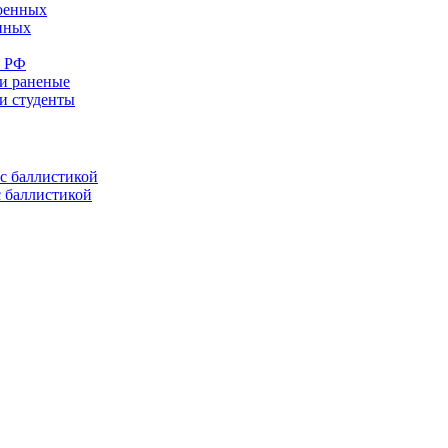
енных
е РФ
 и раненые
ли студенты
с баллистикой