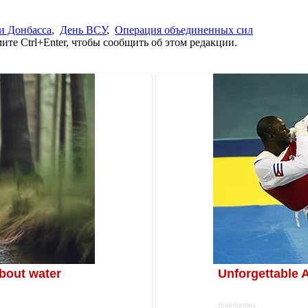
и Донбасса
,
День ВСУ
,
Операция объединенных сил
те Ctrl+Enter, чтобы сообщить об этом редакции.