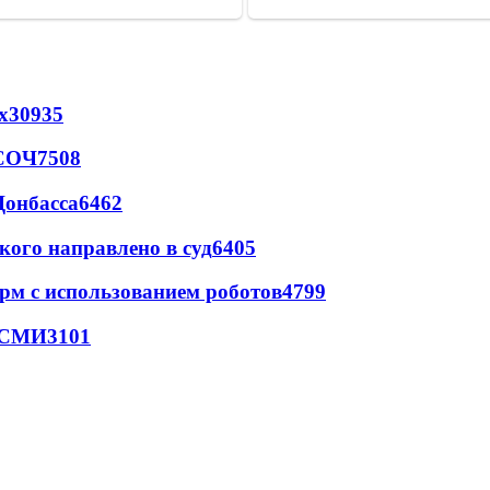
х
30935
 СОЧ
7508
Донбасса
6462
кого направлено в суд
6405
рм с использованием роботов
4799
- СМИ
3101