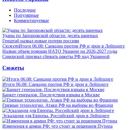
Последние
Популярные
Комментируемые
Удары по Запорожской области: десять раненых
Генштаб назвал новые потери россиян
Сюжет
Итоги 06.08: Санкции против РФ и дрон в Лейпциге
Назван объем помощи НАТО Украине на 2026-2027 годы
Сикорский призвал сбивать ракеты РФ над Украиной
Сюжеты
Итоги 06.08: Санкции против РФ и дрон в Лейпциге
Банкет генералов. Последствия взрыва в Москве
Грязные технологии. Атаки РФ на выборы во Франции
Эскалация для Европы. Российский дрон в Лейпциге
Изменения в армии РФ: что стоит за решением Путина