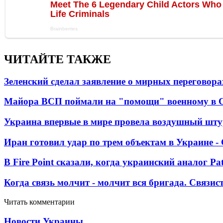
ЧИТАЙТЕ ТАКЖЕ
Зеленский сделал заявление о мирных переговора
Майора ВСП поймали на "помощи" военному в
Украина впервые в мире провела воздушный шту
Иран готовил удар по трем объектам в Украине 
В Fire Point сказали, когда украинский аналог Pa
Когда связь молчит - молчит вся бригада. Связи
Читать комментарии
Новости Украины