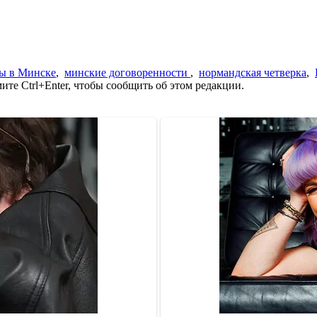
ы в Минске
,
минские договоренности
,
нормандская четверка
,
те Ctrl+Enter, чтобы сообщить об этом редакции.