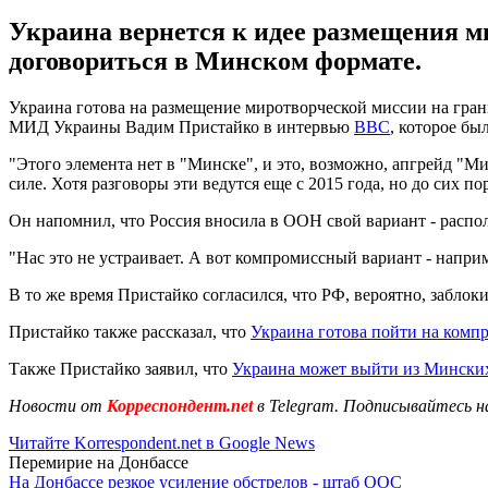
Украина вернется к идее размещения м
договориться в Минском формате.
Украина готова на размещение миротворческой миссии на грани
МИД Украины Вадим Пристайко в интервью
ВВС
, которое бы
"Этого элемента нет в "Минске", и это, возможно, апгрейд "Ми
силе. Хотя разговоры эти ведутся еще с 2015 года, но до сих п
Он напомнил, что Россия вносила в ООН свой вариант - расп
"Нас это не устраивает. А вот компромиссный вариант - наприм
В то же время Пристайко согласился, что РФ, вероятно, забло
Пристайко также рассказал, что
Украина готова пойти на комп
Также Пристайко заявил, что
Украина может выйти из Мински
Новости от
Корреспондент.net
в Telegram. Подписывайтесь н
Читайте Korrespondent.net в Google News
Перемирие на Донбассе
На Донбассе резкое усиление обстрелов - штаб ООС