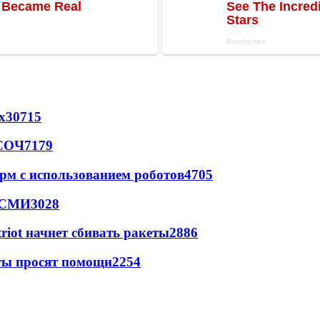
х
30715
 СОЧ
7179
рм с использованием роботов
4705
- СМИ
3028
triot начнет сбивать ракеты
2886
сты просят помощи
2254