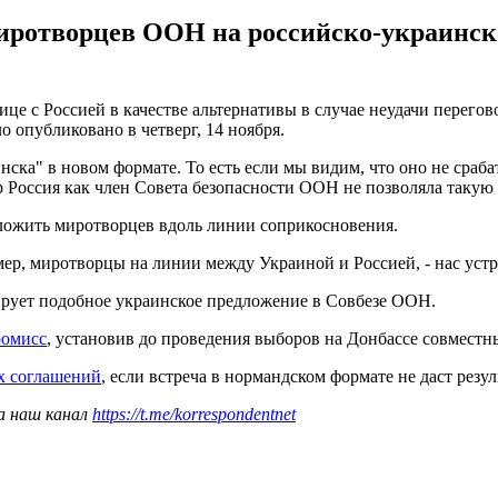
иротворцев ООН на российско-украинской
це с Россией в качестве альтернативы в случае неудачи перегов
ло опубликовано в четверг, 14 ноября.
нска" в новом формате. То есть если мы видим, что оно не сраба
ор Россия как член Совета безопасности ООН не позволяла такую ​
оложить миротворцев вдоль линии соприкосновения.
ер, миротворцы на линии между Украиной и Россией, - нас устро
кирует подобное украинское предложение в Совбезе ООН.
ромисс
, установив до проведения выборов на Донбассе совместн
х соглашений
, если встреча в нормандском формате не даст резул
а наш канал
https://t.me/korrespondentnet