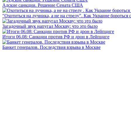
Адские санкции. Решение Сената США
"Охотиться на лучника, а не на стрелу". Как Украине бороться 
Загадочный звук напугал Москву: что это было
Итоги 06.08: Санкции против РФ и дрон в Лейпциге
Банкет генералов. Последствия взрыва в Москве