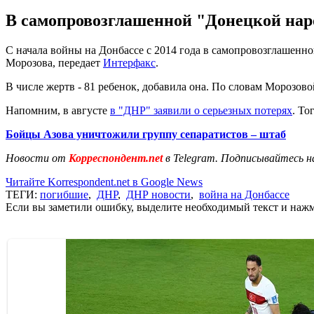
В самопровозглашенной "Донецкой народн
С начала войны на Донбассе с 2014 года в самопровозглашенно
Морозова, передает
Интерфакс
.
В числе жертв - 81 ребенок, добавила она. По словам Морозово
Напомним, в августе
в "ДНР" заявили о серьезных потерях
. То
Бойцы Азова уничтожили группу сепаратистов – штаб
Новости от
Корреспондент.net
в Telegram. Подписывайтесь н
Читайте Korrespondent.net в Google News
ТЕГИ:
погибшие
,
ДНР
,
ДНР новости
,
война на Донбассе
Если вы заметили ошибку, выделите необходимый текст и нажми