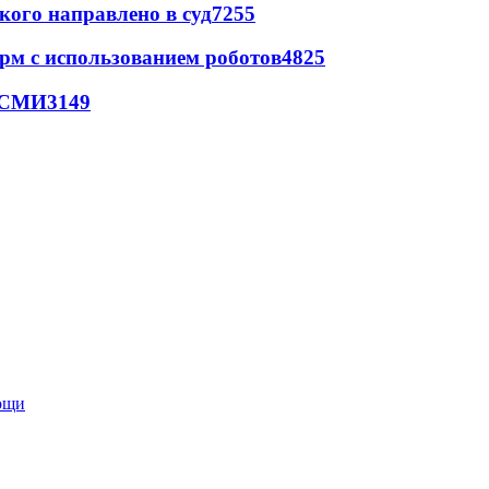
кого направлено в суд
7255
рм с использованием роботов
4825
- СМИ
3149
мощи