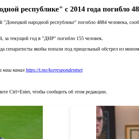
ой республике" с 2014 года погибло 4884
й "Донецкой народной республике" погибло 4884 человека, сооб
й, за текущий год в "ДНР" погибло 155 человек.
гда сепаратисты якобы попали под прицельный обстрел из мином
а наш канал
https://t.me/korrespondentnet
те Ctrl+Enter, чтобы сообщить об этом редакции.