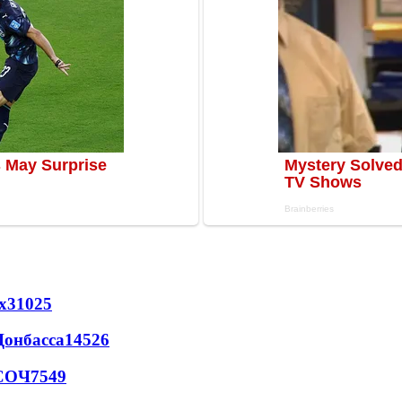
х
31025
Донбасса
14526
 СОЧ
7549