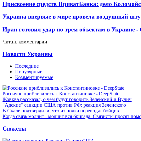
Присвоение средств ПриватБанка: дело Коломойс
Украина впервые в мире провела воздушный шту
Иран готовил удар по трем объектам в Украине 
Читать комментарии
Новости Украины
Последние
Популярные
Комментируемые
Россияне приблизились к Константиновке - DeepState
Жовква рассказал, о чем будут говорить Зеленский и Вучич
"Адские" санкции США против РФ: реакция Зеленского
В Скале подтвердили, что из полка переводят бойцов
Когда связь молчит - молчит вся бригада. Связисты просят по
Сюжеты