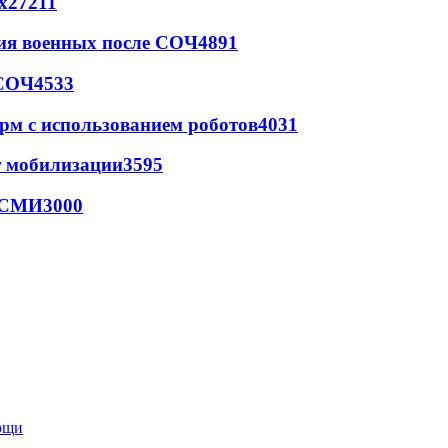
х
27211
ия военных после СОЧ
4891
 СОЧ
4533
рм с использованием роботов
4031
т мобилизации
3595
- СМИ
3000
мощи