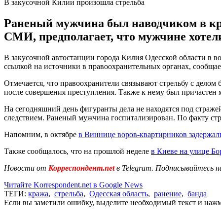
В закусочной Килии произошла стрельба
Раненый мужчина был наводчиком в кра
СМИ, предполагает, что мужчине хотел
В закусочной автостанции города Килия Одесской области в вос
ссылкой на источники в правоохранительных органах, сообща
Отмечается, что правоохранители связывают стрельбу с делом 
после совершения преступления. Также к нему был причастен
На сегодняшний день фигуранты дела не находятся под стражей
следствием. Раненый мужчина госпитализирован. По факту стр
Напомним, в октябре
в Виннице воров-квартирников задержал
Также сообщалось, что на прошлой неделе
в Киеве на улице Б
Новости от
Корреспондент.net
в Telegram. Подписывайтесь н
Читайте Korrespondent.net в Google News
ТЕГИ:
кража
,
стрельба
,
Одесская область
,
ранение
,
банда
Если вы заметили ошибку, выделите необходимый текст и нажми