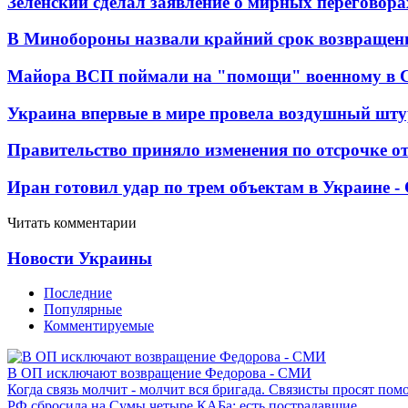
Зеленский сделал заявление о мирных переговора
В Минобороны назвали крайний срок возвращен
Майора ВСП поймали на "помощи" военному в
Украина впервые в мире провела воздушный шту
Правительство приняло изменения по отсрочке о
Иран готовил удар по трем объектам в Украине 
Читать комментарии
Новости Украины
Последние
Популярные
Комментируемые
В ОП исключают возвращение Федорова - СМИ
Когда связь молчит - молчит вся бригада. Связисты просят по
РФ сбросила на Сумы четыре КАБа: есть пострадавшие