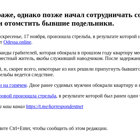
же, однако позже начал сотрудничать с
и отомстить бывшие подельники.
кресенье, 17 ноября, произошла стрельба, в результате которой
ет
Odessa.online
.
банды грабителей, которая обокрала в прошлом году квартиру м
 местный житель, якобы служивший наводчиком. После задержани
, и, скорее всего, некоторые из них решили припугнуть бывшего
ельбы ведется следствие.
и на горячем
. Двое ранее судимых мужчин обокрали квартиру и 
оровой произошла стрельба
, в результате которой был ранен один 
а наш канал
https://t.me/korrespondentnet
те Ctrl+Enter, чтобы сообщить об этом редакции.