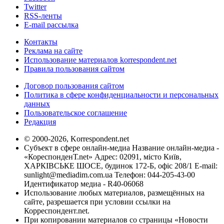
Twitter
RSS-ленты
E-mail рассылка
Контакты
Реклама на сайте
Использование материалов korrespondent.net
Правила пользования сайтом
Договор пользования сайтом
Политика в сфере конфиденциальности и персональных
данных
Пользовательское соглашение
Редакция
© 2000-2026, Korrespondent.net
Субъект в сфере онлайн-медиа Название онлайн-медиа -
«КореспонденТ.net» Адрес: 02091, місто Київ,
ХАРКІВСЬКЕ ШОСЕ, будинок 172-Б, офіс 208/1 E-mail:
sunlight@mediadim.com.ua
Телефон: 044-205-43-00
Идентификатор медиа - R40-06068
Использование любых материалов, размещённых на
сайте, разрешается при условии ссылки на
Корреспондент.net.
При копировании материалов со страницы «Новости