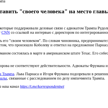
мпа
тавить "своего человека" на место гла
которые поддерживали деловые связи с адвокатом Трампа Рудо
т
CNN
со ссылкой на интервью с директором по интегрированн
ать его "своим человеком". По словам чиновника, предпринимате
 том, что произошло Коболеву и ответил на предложение Парнас
уманом состоялась в марте в американском штате Техас. Его соб
аворова не соответствуют действительности. Адвокаты Фрумана и
а Трампа
. Льва Парнаса и Игоря Фрумана подозревали в решени
иалы
, связанные с расследованием по делу импичмента Трампа.
а наш канал
https://t.me/korrespondentnet