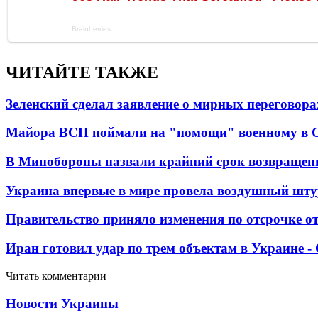
ЧИТАЙТЕ ТАКЖЕ
Зеленский сделал заявление о мирных переговора
Майора ВСП поймали на "помощи" военному в
В Минобороны назвали крайний срок возвращен
Украина впервые в мире провела воздушный шту
Правительство приняло изменения по отсрочке о
Иран готовил удар по трем объектам в Украине 
Читать комментарии
Новости Украины