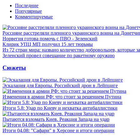
Последние
Популярные
Комментируемые
Россияне расстреляли пленного украинского воина на Донетчи
Норвегия готова помочь с ПВО - Зеленский
Клирик УПЦ МП получил 15 лет тюрьмы
Из 72 стран мира: названо количество добровольцев, которые
Зеленский провел совещание по ракетному оружию
Сюжеты
Эскалация для Европы. Российский дрон в Лейпциге
Изменения в армии РФ: что стоит за решением Путина
Итоги 5.8: Удар по Киеву и нехватка антибаллистики
Пытаются взломать Киев. Реакция Запада на удар
Итоги 04.08: "Сафари" в Херсоне и итоги операции