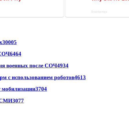
х
30005
 СОЧ
6464
ия военных после СОЧ
4934
рм с использованием роботов
4613
т мобилизации
3704
- СМИ
3077