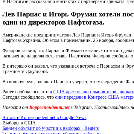
В Нафтогазе рассказали о контактах с партнерами адвоката Тра
Лев Парнас и Игорь Фруман хотели пос
один из директоров Нафтогаза.
Американские предприниматели Лев Парнас и Игорь Фруман, 
Нафтогаз Украина. Об этом в понедельник, 25 ноября, сообщае
Фаворов заявил, что Парнас и Фруман сказали, что хотят сдел
назначение на должность главы Нафтогаза. Фаворов сообщил о
В интервью он заявил, что указанная встреча с Парнасом и Фр
Трампом и Джулиани.
В свою очередь, адвокат Парнаса уверяет, что утверждение Ф
Ранее сообщалось, что
в США арестовали помощников адвокат
Сегодня сообщалось, что
они передали в Конгресс США матер
Новости от
Корреспондент.net
в Telegram. Подписывайтесь н
Читайте Korrespondent.net в Google News
Выборы в США
Байден объявит об участии в выборах - Reuters
Трампу посоветовали искать убежища в России