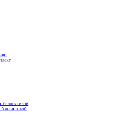
мощи
плект
с баллистикой