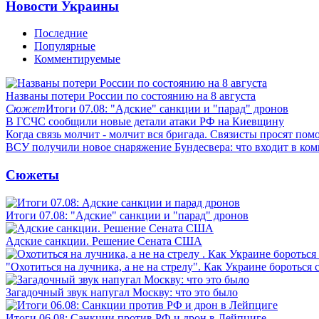
Новости Украины
Последние
Популярные
Комментируемые
Названы потери России по состоянию на 8 августа
Сюжет
Итоги 07.08: "Адские" санкции и "парад" дронов
В ГСЧС сообщили новые детали атаки РФ на Киевщину
Когда связь молчит - молчит вся бригада. Связисты просят по
ВСУ получили новое снаряжение Бундесвера: что входит в ком
Сюжеты
Итоги 07.08: "Адские" санкции и "парад" дронов
Адские санкции. Решение Сената США
"Охотиться на лучника, а не на стрелу". Как Украине бороться 
Загадочный звук напугал Москву: что это было
Итоги 06.08: Санкции против РФ и дрон в Лейпциге