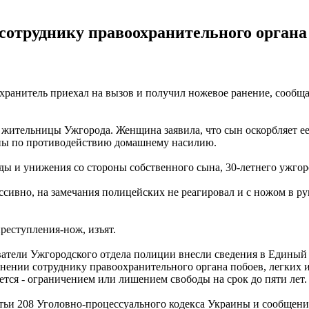
отруднику правоохранительного органа 
ранитель приехал на вызов и получил ножевое ранение, сообща
 жительницы Ужгорода. Женщина заявила, что сын оскорбляет ее 
пы по противодействию домашнему насилию.
ды и унижения со стороны собственного сына, 30-летнего ужгор
ссивно, на замечания полицейских не реагировал и с ножом в р
реступления-нож, изъят.
атели Ужгородского отдела полиции внесли сведения в Единый р
ении сотруднику правоохранительного органа побоев, легких и
тся - ограничением или лишением свободы на срок до пяти лет.
атьи 208 Уголовно-процессуального кодекса Украины и сообщени