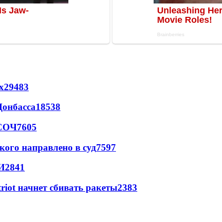
х
29483
Донбасса
18538
 СОЧ
7605
кого направлено в суд
7597
И
2841
triot начнет сбивать ракеты
2383